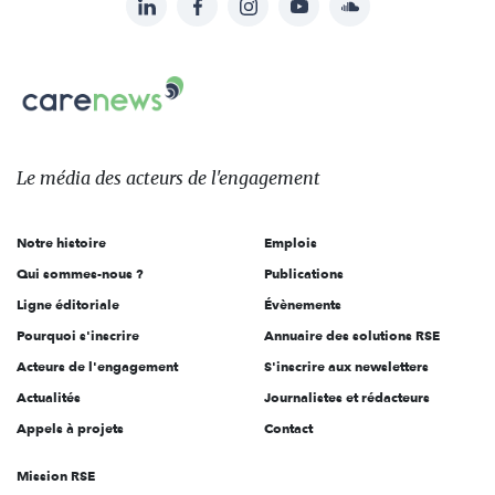
Suivez-
nous
Carenews,
sur:
Le
média
des
Le média
des acteurs
de l'engagement
acteurs
de
Notre histoire
Emplois
l'engagement
Qui sommes-nous ?
Publications
Ligne éditoriale
Évènements
Pourquoi s'inscrire
Annuaire des solutions RSE
Acteurs de l'engagement
S'inscrire aux newsletters
Actualités
Journalistes et rédacteurs
Appels à projets
Contact
Mission RSE