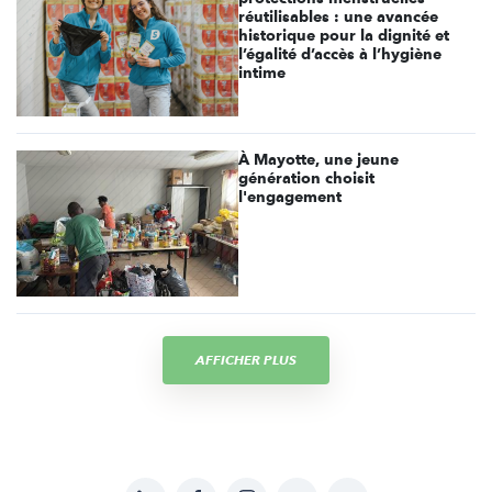
réutilisables : une avancée
historique pour la dignité et
l’égalité d’accès à l’hygiène
intime
À Mayotte, une jeune
génération choisit
l'engagement
AFFICHER PLUS
LinkedIn
Facebook
Instagram
YouTube
Soundcloud