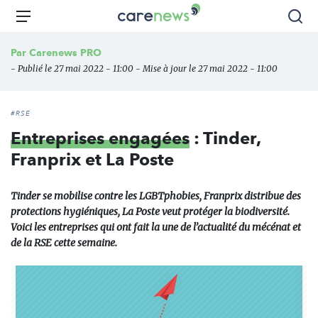
Aller
Carenews,
Menu
Rec
au
Le
contenu
média
Par
Carenews PRO
principal
des
- Publié le 27 mai 2022 - 11:00 - Mise à jour le 27 mai 2022 - 11:00
acteurs
de
l'engagement
#RSE
Entreprises engagées
: Tinder,
Franprix et La Poste
Tinder se mobilise contre les LGBTphobies, Franprix distribue des
protections hygiéniques, La Poste veut protéger la biodiversité.
Voici les entreprises qui ont fait la une de l’actualité du mécénat et
de la RSE cette semaine.