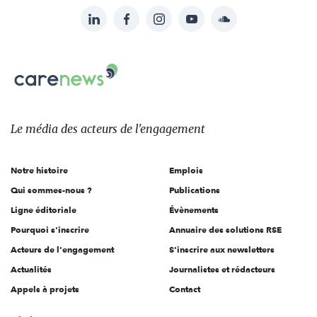
LinkedIn
Facebook
Instagram
YouTube
Soundcloud
Suivez-
nous
Carenews,
sur:
Le
média
des
Le média
des acteurs
de l'engagement
acteurs
de
Notre histoire
Emplois
l'engagement
Qui sommes-nous ?
Publications
Ligne éditoriale
Évènements
Pourquoi s'inscrire
Annuaire des solutions RSE
Acteurs de l'engagement
S'inscrire aux newsletters
Actualités
Journalistes et rédacteurs
Appels à projets
Contact