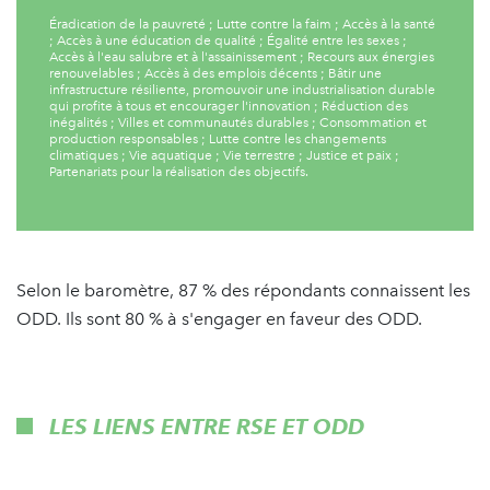
Éradication de la pauvreté ; Lutte contre la faim ; Accès à la santé
; Accès à une éducation de qualité ; Égalité entre les sexes ;
Accès à l'eau salubre et à l'assainissement ; Recours aux énergies
renouvelables ; Accès à des emplois décents ; Bâtir une
infrastructure résiliente, promouvoir une industrialisation durable
qui profite à tous et encourager l'innovation ; Réduction des
inégalités ; Villes et communautés durables ; Consommation et
production responsables ; Lutte contre les changements
climatiques ; Vie aquatique ; Vie terrestre ; Justice et paix ;
Partenariats pour la réalisation des objectifs.
Selon le baromètre, 87 % des répondants connaissent les
ODD. Ils sont 80 % à s'engager en faveur des ODD.
LES LIENS ENTRE RSE ET ODD