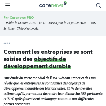
Aller
Carenews,
Menu
Rec
au
Le
contenu
média
Par
Carenews PRO
principal
des
- Publié le 12 mars 2024 - 10:32 - Mise à jour le 25 juillet 2024 - 15:07 -
acteurs
Ecrit par :
Théo Nepipvoda
de
l'engagement
#RSE
Comment les entreprises se sont
saisies des
objectifs de
développement durable
Une étude du Pacte mondial de l'ONU Réseau France et de PwC
révèle que les entreprises se sont saisies des objectifs de
développement durable des Nations unies. 75 % d'entre elles
estiment qu'ils permettent de rendre leur démarche RSE pertinente
et 71 % qu'ils fournissent un langage commun aux différentes
parties prenantes.