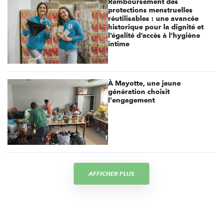
Remboursement des
protections menstruelles
réutilisables : une avancée
historique pour la dignité et
l’égalité d’accès à l’hygiène
intime
À Mayotte, une jeune
génération choisit
l'engagement
AFFICHER PLUS