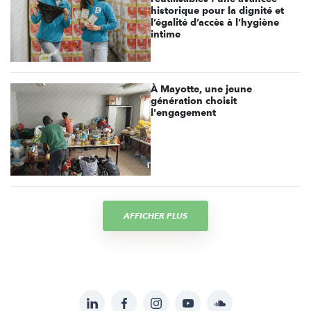
historique pour la dignité et
l’égalité d’accès à l’hygiène
intime
À Mayotte, une jeune
génération choisit
l'engagement
AFFICHER PLUS
LinkedIn
Facebook
Instagram
YouTube
Soundcloud
Suivez-