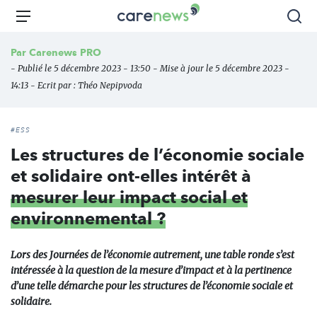
Aller
Carenews,
Menu
Rec
au
Le
contenu
média
Par
Carenews PRO
principal
des
- Publié le 5 décembre 2023 - 13:50 - Mise à jour le 5 décembre 2023 -
acteurs
14:13 - Ecrit par :
Théo Nepipvoda
de
l'engagement
#ESS
Les structures de l’économie sociale
et solidaire ont-elles intérêt à
mesurer leur impact social et
environnemental ?
Lors des Journées de l’économie autrement, une table ronde s’est
intéressée à la question de la mesure d’impact et à la pertinence
d’une telle démarche pour les structures de l’économie sociale et
solidaire.