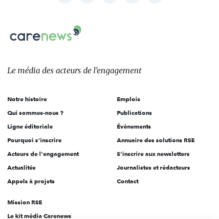
nous
Carenews,
sur:
Le
média
des
Le média
des acteurs
de l'engagement
acteurs
de
Notre histoire
Emplois
l'engagement
Qui sommes-nous ?
Publications
Ligne éditoriale
Évènements
Pourquoi s'inscrire
Annuaire des solutions RSE
Acteurs de l'engagement
S'inscrire aux newsletters
Actualités
Journalistes et rédacteurs
Appels à projets
Contact
Mission RSE
Le kit média Carenews