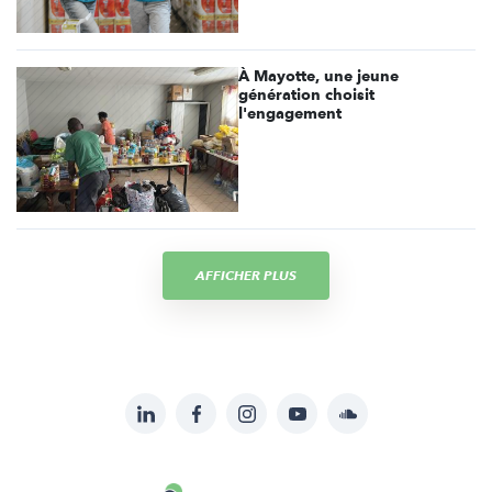
À Mayotte, une jeune
génération choisit
l'engagement
AFFICHER PLUS
LinkedIn
Facebook
Instagram
YouTube
Soundcloud
Suivez-
nous