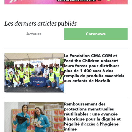
Les derniers articles publiés
Acteurs
Carenews
La Fondation CMA CGM et
Feed the Children unissent
leurs forces pour distribuer
plus de 1 400 sacs à dos
remplis de produits essentiels
aux enfants de Norfolk
Remboursement des
protections menstruelles
réutilisables : une avancée
historique pour la dignité et
l’égalité d’accès à l’hygiène
intime