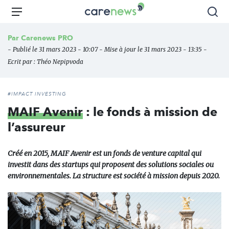
Aller
Carenews,
Menu
Rec
au
Le
contenu
média
Par
Carenews PRO
principal
des
- Publié le 31 mars 2023 - 10:07 - Mise à jour le 31 mars 2023 - 13:35 -
acteurs
Ecrit par :
Théo Nepipvoda
de
l'engagement
#IMPACT INVESTING
MAIF Avenir
: le fonds à mission de
l’assureur
Créé en 2015, MAIF Avenir est un fonds de venture capital qui
investit dans des startups qui proposent des solutions sociales ou
environnementales. La structure est société à mission depuis 2020.