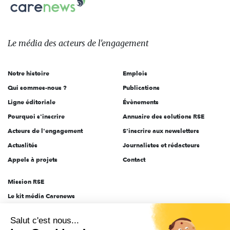
Carenews,
sur:
Le
média
des
Le média
des acteurs
de l'engagement
acteurs
de
Notre histoire
Emplois
l'engagement
Qui sommes-nous ?
Publications
Ligne éditoriale
Évènements
Pourquoi s'inscrire
Annuaire des solutions RSE
Acteurs de l'engagement
S'inscrire aux newsletters
Actualités
Journalistes et rédacteurs
Appels à projets
Contact
Mission RSE
Le kit média Carenews
Groupe AEF
Salut c'est nous...
AEF info