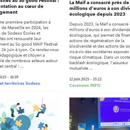
sités au So good Festival :
La Maif a consacré près de
entation au cœur de
millions d'euros à son di
agement
écologique depuis 2023
ne première participation à
Depuis 2023, la Maif a consacré
n de Marseille en 2024, les
millions d'euros à son dividend
 de Sodexo Écoles et
écologique, qui permet de fina
ités ont renouvelé leur
actions de régénération de la
ent au So good MAIF Festival
biodiversité et des actions de so
i 26 juin à Lyon. Ce rendez-vous
vis-à-vis des sociétaires exposés
 pédagogique et citoyen a
risque climatique. Dans un cont
lé de nombreux acteurs autour
backlash écologique, l'assureur
t central : ...
mutualiste ...
 2025 - 16:39
12 juin 2025 - 15:22
et territoires Sodexo
Carenews INFO