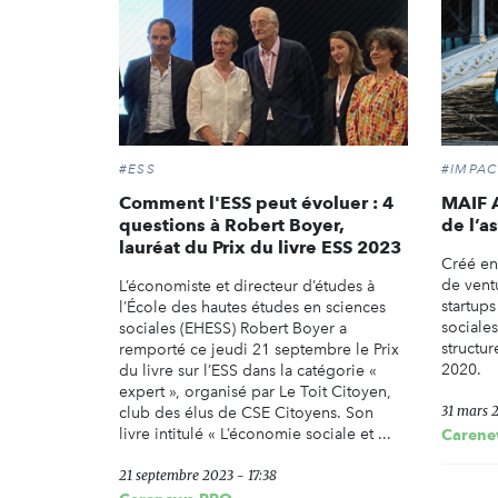
#ESS
#IMPAC
Comment l'ESS peut évoluer : 4
MAIF A
questions à Robert Boyer,
de l’a
lauréat du Prix du livre ESS 2023
Créé en
de ventu
L’économiste et directeur d’études à
startup
l’École des hautes études en sciences
sociale
sociales (EHESS) Robert Boyer a
structur
remporté ce jeudi 21 septembre le Prix
2020.
du livre sur l’ESS dans la catégorie «
expert », organisé par Le Toit Citoyen,
31 mars 
club des élus de CSE Citoyens. Son
livre intitulé « L’économie sociale et ...
Carene
21 septembre 2023 - 17:38