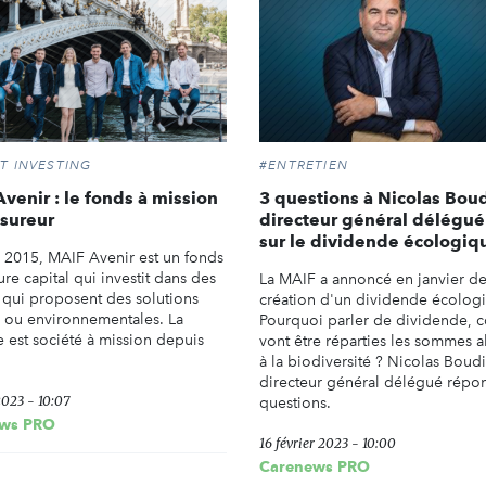
T INVESTING
#ENTRETIEN
venir : le fonds à mission
3 questions à Nicolas Boud
ssureur
directeur général délégu
sur le dividende écologiq
 2015, MAIF Avenir est un fonds
re capital qui investit dans des
La MAIF a annoncé en janvier de
s qui proposent des solutions
création d'un dividende écolog
s ou environnementales. La
Pourquoi parler de dividende,
e est société à mission depuis
vont être réparties les sommes a
à la biodiversité ? Nicolas Boud
directeur général délégué répo
2023 - 10:07
questions.
ws PRO
16 février 2023 - 10:00
Carenews PRO