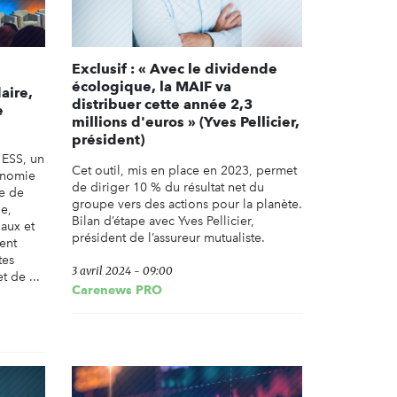
Exclusif : « Avec le dividende
écologique, la MAIF va
aire,
distribuer cette année 2,3
e
millions d'euros » (Yves Pellicier,
président)
 ESS, un
Cet outil, mis en place en 2023, permet
conomie
de diriger 10 % du résultat net du
re de
groupe vers des actions pour la planète.
e,
Bilan d’étape avec Yves Pellicier,
aux et
président de l’assureur mutualiste.
ent
tes
3 avril 2024 - 09:00
t de ...
Carenews PRO