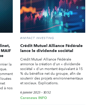
#IMPACT INVESTING
inet,
Crédit Mutuel Alliance Fédérale
é MAIF
lance le dividende sociétal
ue
Crédit Mutuel Alliance Fédérale
annonce la création d'un « dividende
rnier la
sociétal » d'un montant équivalant à 15
ique.
% du bénéfice net du groupe, afin de
 comment
soutenir des projets environnementaux
llouées
et sociaux. Explications.
inet
nd à nos
6 janvier 2023 - 10:52
Carenews INFO