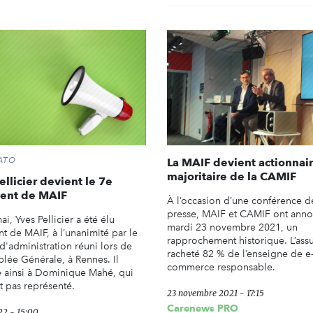
ATO
La MAIF devient actionnai
majoritaire de la CAMIF
ellicier devient le 7e
dent de MAIF
À l’occasion d’une conférence d
presse, MAIF et CAMIF ont ann
i, Yves Pellicier a été élu
mardi 23 novembre 2021, un
t de MAIF, à l’unanimité par le
rapprochement historique. L’assu
d'administration réuni lors de
racheté 82 % de l’enseigne de e
blée Générale, à Rennes. Il
commerce responsable.
 ainsi à Dominique Mahé, qui
it pas représenté.
23 novembre 2021 - 17:15
Carenews PRO
22 - 15:00