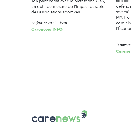
société
son partenariat avec la plateforme OXY,
défendan
un outil de mesure de l’impact durable
société 
des associations sportives.
MAIF en
administ
26 février 2021 - 15:00
l’Écono
Carenews INFO
...
17 novem
Carene
Carenews,
Le
média