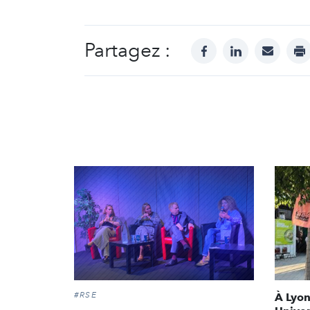
Partagez :
facebook
linkedin
mail
pr
#RSE
À Lyon