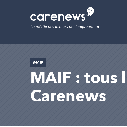
Aller
au
Carenews,
contenu
Le
principal
média
des
acteurs
de
l'engagement
MAIF
MAIF : tous l
Carenews