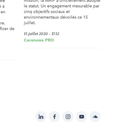
mission, la MAIF a officiellement adopté
tre
le statut. Un engagement mesurable par
é à
cinq objectifs sociaux et
 en
environnementaux dévoilés ce 15
juillet.
re.
ficer de
15 juillet 2020 - 17:32
Carenews PRO
LinkedIn
Facebook
Instagram
YouTube
Soundcloud
Suivez-
nous