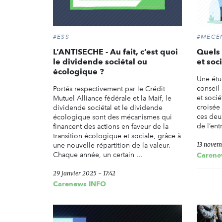
#ESS
#MÉCÉ
L’ANTISECHE - Au fait, c’est quoi
Quels 
le dividende sociétal ou
et soc
écologique ?
Une étu
conseil 
Portés respectivement par le Crédit
et socié
Mutuel Alliance fédérale et la Maif, le
croisée 
dividende sociétal et le dividende
ces deu
écologique sont des mécanismes qui
de l’ent
financent des actions en faveur de la
transition écologique et sociale, grâce à
13 novem
une nouvelle répartition de la valeur.
Chaque année, un certain ...
Carene
29 janvier 2025 - 17:42
Carenews INFO