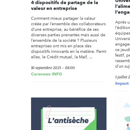
Univer
4 dispositifs de partage de la
l’alim
valeur en entreprise
l’eng
Comment mieux partager la valeur
Après u
créée par l’ensemble des collaborateurs
l’éditio
d’une entreprise, au bénéfice de ses
équipes
diverses parties prenantes mais aussi de
Univers
l’ensemble de la société ? Plusieurs
engagem
entreprises ont mis en place des
ce jeud
dispositifs innovants en la matière. Parmi
festif,
elles, le Crédit mutuel, la Maif, ...
rassemb
d’un suje
10 septembre 2025 - 08:00
Carenews INFO
1 juillet
Impact 