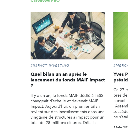
Carenews PRO
#IMPACT INVESTING
#MERC
Quel bilan un an après le
Yves P
lancement du fonds MAIF Impact
prési
?
Ce 27 ma
présiden
Il y a un an, le fonds MAIF dédié à l’ESS
conseil 
changeait d’échelle et devenait MAIF
l’Assem
Impact. Aujourd’hui, un premier bilan
succède
revient sur des investissements dans une
ne s’éta
vingtaine de structures à impact pour un
total de 28 millions d’euros. Détails.
1 juin 20