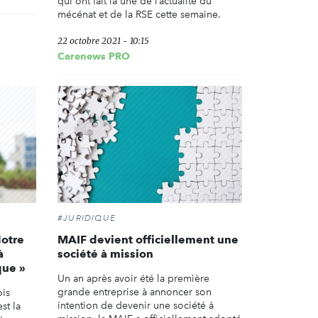
qui ont fait la une de l’actualité du
mécénat et de la RSE cette semaine.
22 octobre 2021 - 10:15
Carenews PRO
#JURIDIQUE
Notre
MAIF devient officiellement une
à
société à mission
que »
Un an après avoir été la première
grande entreprise à annoncer son
ois
intention de devenir une société à
st la