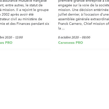
 d’assurance mutuelle française
première grande entreprise à s’ê
t, entre autres, le statut de
engagée sur la voie de la sociét
à mission. Il a rejoint le groupe
mission. Une décision entérinée
 2002 après avoir été
juillet dernier, à l’occasion d’une
rateur civil au ministère de
assemblée générale extraordinai
mie et des Finances pendant six
Franck Carnero, Chief mission of
la ...
bre 2020 - 12:00
8 octobre 2020 - 08:00
ws PRO
Carenews PRO