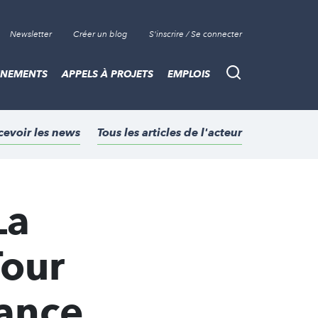
Newsletter
Créer un blog
S'inscrire / Se connecter
ÈNEMENTS
APPELS À PROJETS
EMPLOIS
Recherche
cevoir les news
Tous les articles de l'acteur
La
Tour
rance