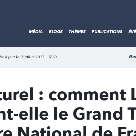
MÉDIA
BLOGS
THÈMES
PUBLICATIONS
ÉV
Re
se à jour le 18 juillet 2022 - 17:20
turel : comment 
nt-elle le Grand 
re National de F