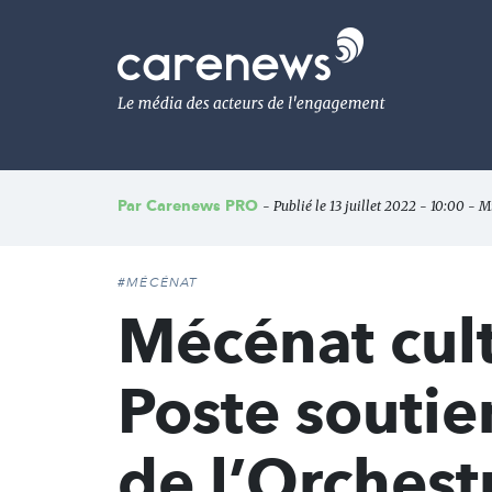
Aller
au
Carenews,
contenu
Le
principal
média
des
acteurs
de
l'engagement
Par
Carenews PRO
- Publié le 13 juillet 2022 - 10:00 - Mi
#MÉCÉNAT
Mécénat cul
Poste soutie
de l’Orchest