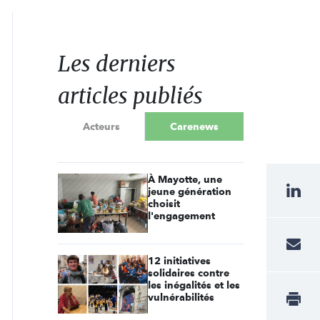
Les derniers
articles publiés
Acteurs
Carenews
À Mayotte, une
jeune génération
choisit
l'engagement
12 initiatives
solidaires contre
les inégalités et les
vulnérabilités