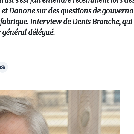
trust s'est fait entendre récemment lors d
is et Danone sur des questions de gouvern
 fabrique. Interview de Denis Branche, qui
ur général délégué.
Afficher
Image