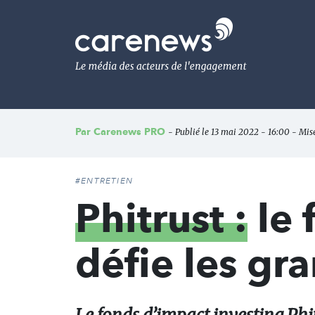
Aller
au
Carenews,
contenu
Le
principal
média
des
acteurs
de
l'engagement
Par
Carenews PRO
- Publié le 13 mai 2022 - 16:00 - Mise 
#ENTRETIEN
Phitrust :
le 
défie les gr