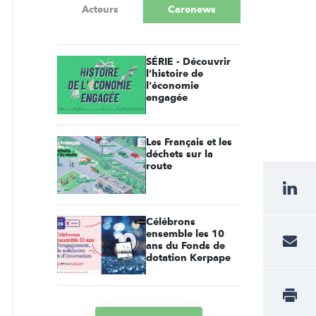
Acteurs
Carenews
SÉRIE - Découvrir
l'histoire de
l'économie
engagée
Les Français et les
déchets sur la
route
Célébrons
ensemble les 10
ans du Fonds de
dotation Kerpape