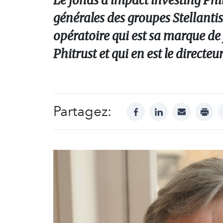
Le fonds d’impact investing Phi
générales des groupes Stellant
opératoire qui est sa marque de
Phitrust et qui en est le directe
Partagez:
facebook
linkedin
mail
print