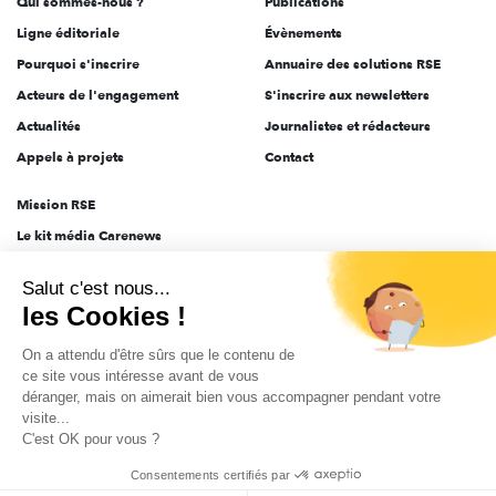
Qui sommes-nous ?
Publications
Ligne éditoriale
Évènements
Pourquoi s'inscrire
Annuaire des solutions RSE
Acteurs de l'engagement
S'inscrire aux newsletters
Actualités
Journalistes et rédacteurs
Appels à projets
Contact
Mission RSE
Le kit média Carenews
Groupe AEF
Salut c'est nous...
AEF info
les Cookies !
Novethic
On a attendu d'être sûrs que le contenu de
PRODURABLE
ce site vous intéresse avant de vous
Inclusiv Day
déranger, mais on aimerait bien vous accompagner pendant votre
visite...
C'est OK pour vous ?
CGV
Données personnelles
Mentions légales
2025-2026 Tout droits réservés
Consentements certifiés par