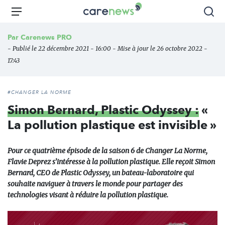
Aller
Carenews,
Menu
Rec
au
Le
contenu
média
Par
Carenews PRO
principal
des
- Publié le 22 décembre 2021 - 16:00 - Mise à jour le 26 octobre 2022 -
acteurs
17:43
de
l'engagement
#CHANGER LA NORME
Simon Bernard, Plastic Odyssey :
«
La pollution plastique est invisible »
Pour ce quatrième épisode de la saison 6 de Changer La Norme,
Flavie Deprez s’intéresse à la pollution plastique. Elle reçoit Simon
Bernard, CEO de Plastic Odyssey, un bateau-laboratoire qui
souhaite naviguer à travers le monde pour partager des
technologies visant à réduire la pollution plastique.