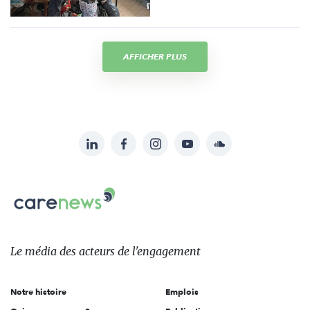
AFFICHER PLUS
LinkedIn
Facebook
Instagram
YouTube
Soundcloud
Suivez-
nous
Carenews,
sur:
Le
média
des
Le média
des acteurs
de l'engagement
acteurs
de
Notre histoire
Emplois
l'engagement