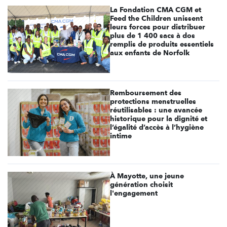
La Fondation CMA CGM et
Feed the Children unissent
leurs forces pour distribuer
plus de 1 400 sacs à dos
remplis de produits essentiels
aux enfants de Norfolk
Remboursement des
protections menstruelles
réutilisables : une avancée
historique pour la dignité et
l’égalité d’accès à l’hygiène
intime
À Mayotte, une jeune
génération choisit
l'engagement