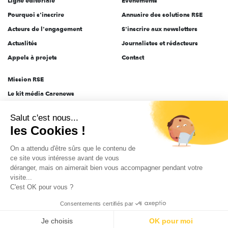
Ligne éditoriale
Évènements
Pourquoi s'inscrire
Annuaire des solutions RSE
Acteurs de l'engagement
S'inscrire aux newsletters
Actualités
Journalistes et rédacteurs
Appels à projets
Contact
Mission RSE
Le kit média Carenews
Groupe AEF
Salut c'est nous...
AEF info
les Cookies !
Novethic
On a attendu d'être sûrs que le contenu de
PRODURABLE
ce site vous intéresse avant de vous
Inclusiv Day
déranger, mais on aimerait bien vous accompagner pendant votre
visite...
C'est OK pour vous ?
CGV
Données personnelles
Mentions légales
2025-2026 Tout droits réservés
Consentements certifiés par
Je choisis
OK pour moi