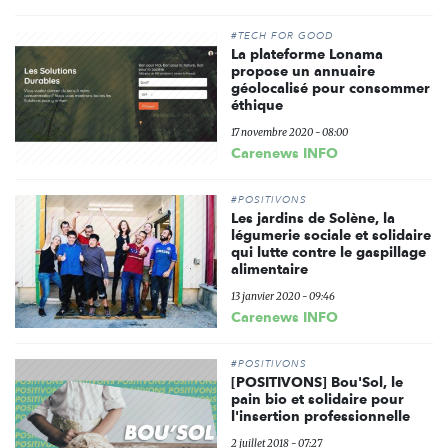
#TECH FOR GOOD
La plateforme Lonama
propose un annuaire
géolocalisé pour consommer
éthique
17 novembre 2020 - 08:00
Carenews INFO
#POSITIVONS
Les jardins de Solène, la
légumerie sociale et solidaire
qui lutte contre le gaspillage
alimentaire
13 janvier 2020 - 09:46
Carenews INFO
#POSITIVONS
[POSITIVONS] Bou'Sol, le
pain bio et solidaire pour
l'insertion professionnelle
2 juillet 2018 - 07:27