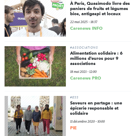
À Paris, Quasimodo livre des
paniers de fruits et légumes
bios, antigaspi et locaux
22 mai 2025 - 18:37
Carenews INFO
#ASSOCIATIONS
Alimentation solidaire : 6
millions d’euros pour 9
associations
18 mai 2021 - 12:00
Carenews PRO
#ESS
Saveurs en partage : une
épicerie responsable et
solidaire
11 décembre 2020 - 10:00
PIE