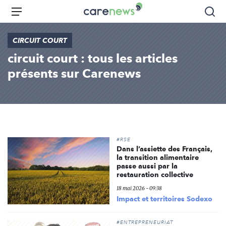
Aller
Carenews,
Menu
Rec
au
Le
contenu
média
CIRCUIT COURT
principal
des
circuit court : tous les articles
acteurs
de
présents sur Carenews
l'engagement
#RSE
Dans l’assiette des Français,
la transition alimentaire
passe aussi par la
restauration collective
18 mai 2026 - 09:38
Impact et territoires Sodexo
#ENTREPRENEURIAT