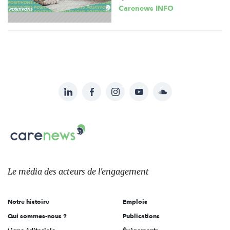
Carenews INFO
LinkedIn
Facebook
Instagram
YouTube
Soundcloud
Suivez-
nous
Carenews,
sur:
Le
média
des
Le média
des acteurs
de l'engagement
acteurs
de
Notre histoire
Emplois
l'engagement
Qui sommes-nous ?
Publications