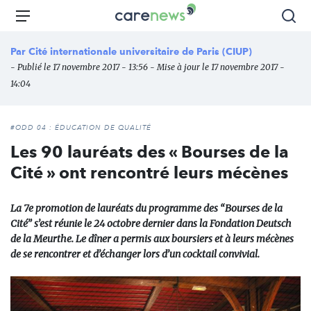
Aller
Carenews,
Menu
Rec
au
Le
contenu
média
Par
Cité internationale universitaire de Paris (CIUP)
principal
des
- Publié le 17 novembre 2017 - 13:56 - Mise à jour le 17 novembre 2017 -
acteurs
14:04
de
l'engagement
#ODD 04 : ÉDUCATION DE QUALITÉ
Les 90 lauréats des « Bourses de la
Cité » ont rencontré leurs mécènes
La 7e promotion de lauréats du programme des “Bourses de la
Cité” s’est réunie le 24 octobre dernier dans la Fondation Deutsch
de la Meurthe. Le dîner a permis aux boursiers et à leurs mécènes
de se rencontrer et d’échanger lors d’un cocktail convivial.