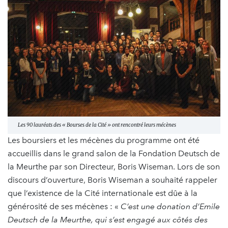
Les 90 lauréats des « Bourses de la Cité » ont rencontré leurs mécènes
Les boursiers et les mécènes du programme ont été
accueillis dans le grand salon de la Fondation Deutsch de
la Meurthe par son Directeur, Boris Wiseman. Lors de son
discours d’ouverture, Boris Wiseman a souhaité rappeler
que l’existence de la Cité internationale est dûe à la
générosité de ses mécènes : «
C’est une donation d’Emile
Deutsch de la Meurthe, qui s’est engagé aux côtés des