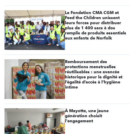
La Fondation CMA CGM et
Feed the Children unissent
leurs forces pour distribuer
plus de 1 400 sacs à dos
remplis de produits essentiels
aux enfants de Norfolk
Remboursement des
protections menstruelles
réutilisables : une avancée
historique pour la dignité et
l’égalité d’accès à l’hygiène
intime
À Mayotte, une jeune
génération choisit
l'engagement