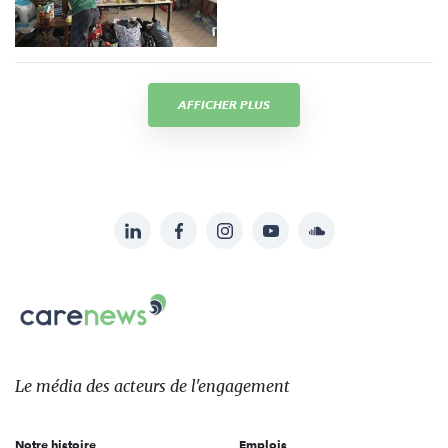
AFFICHER PLUS
LinkedIn
Facebook
Instagram
YouTube
Soundcloud
Suivez-
nous
Carenews,
sur:
Le
média
des
Le média
des acteurs
de l'engagement
acteurs
de
Notre histoire
Emplois