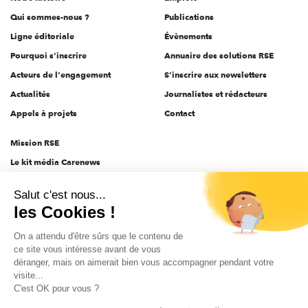
l'engagement
Qui sommes-nous ?
Publications
Ligne éditoriale
Évènements
Pourquoi s'inscrire
Annuaire des solutions RSE
Acteurs de l'engagement
S'inscrire aux newsletters
Actualités
Journalistes et rédacteurs
Appels à projets
Contact
Mission RSE
Le kit média Carenews
Groupe AEF
Salut c'est nous...
AEF info
les Cookies !
Novethic
On a attendu d'être sûrs que le contenu de
PRODURABLE
ce site vous intéresse avant de vous
Inclusiv Day
déranger, mais on aimerait bien vous accompagner pendant votre
visite...
C'est OK pour vous ?