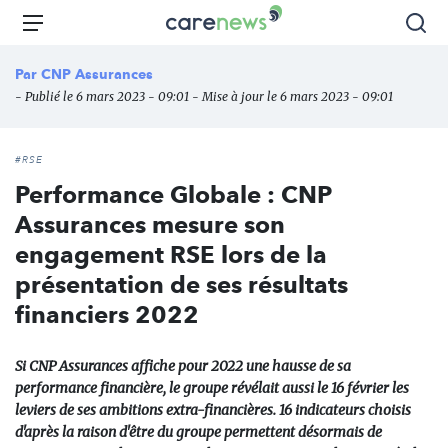
Aller
Carenews,
Menu
Rec
au
Le
contenu
média
Par
CNP Assurances
principal
des
- Publié le 6 mars 2023 - 09:01 - Mise à jour le 6 mars 2023 - 09:01
acteurs
de
l'engagement
#RSE
Performance Globale : CNP
Assurances mesure son
engagement RSE lors de la
présentation de ses résultats
financiers 2022
Si CNP Assurances affiche pour 2022 une hausse de sa
performance financière, le groupe révélait aussi le 16 février les
leviers de ses ambitions extra-financières. 16 indicateurs choisis
d'après la raison d'être du groupe permettent désormais de