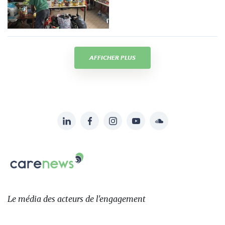
AFFICHER PLUS
LinkedIn
Facebook
Instagram
YouTube
Soundcloud
Suivez-
nous
Carenews,
sur:
Le
média
des
Le média
des acteurs
de l'engagement
acteurs
de