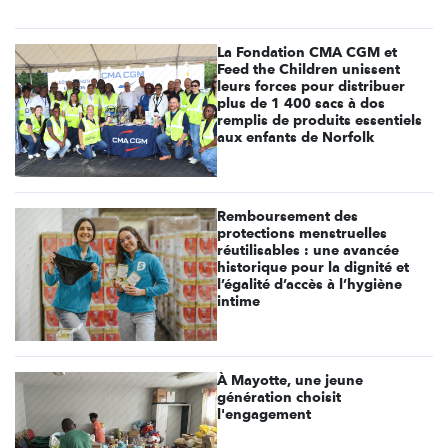
La Fondation CMA CGM et
Feed the Children unissent
leurs forces pour distribuer
plus de 1 400 sacs à dos
remplis de produits essentiels
aux enfants de Norfolk
Remboursement des
protections menstruelles
réutilisables : une avancée
historique pour la dignité et
l’égalité d’accès à l’hygiène
intime
À Mayotte, une jeune
génération choisit
l'engagement