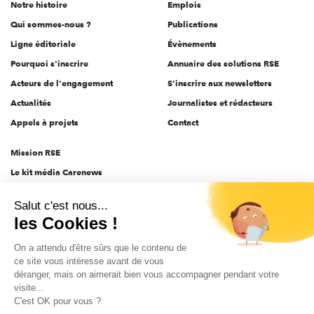
Notre histoire
Emplois
l'engagement
Qui sommes-nous ?
Publications
Ligne éditoriale
Évènements
Pourquoi s'inscrire
Annuaire des solutions RSE
Acteurs de l'engagement
S'inscrire aux newsletters
Actualités
Journalistes et rédacteurs
Appels à projets
Contact
Mission RSE
Le kit média Carenews
Groupe AEF
Salut c'est nous...
AEF info
les Cookies !
Novethic
On a attendu d'être sûrs que le contenu de
PRODURABLE
ce site vous intéresse avant de vous
Inclusiv Day
déranger, mais on aimerait bien vous accompagner pendant votre
visite...
C'est OK pour vous ?