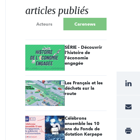
articles publiés
Acteurs
Carenews
SÉRIE - Découvrir
l'histoire de
l'économie
engagée
Les Français et les
déchets sur la
route
Célébrons
ensemble les 10
ans du Fonds de
dotation Kerpape