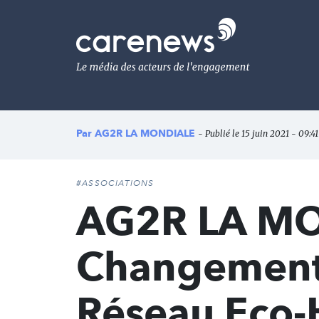
Aller
au
Carenews,
contenu
Le
principal
média
des
acteurs
de
l'engagement
Par
AG2R LA MONDIALE
- Publié le 15 juin 2021 - 09:4
#ASSOCIATIONS
AG2R LA MO
Changement 
Réseau Eco-