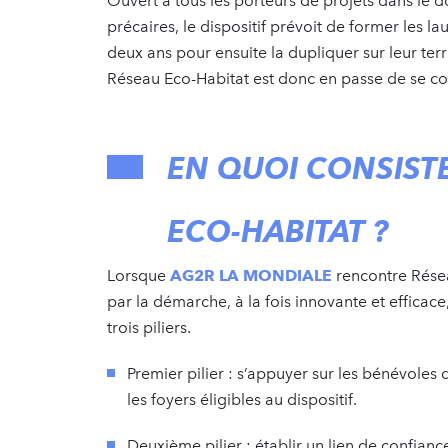
Ouvert à tous les porteurs de projets dans le 
précaires, le dispositif prévoit de former les 
deux ans pour ensuite la dupliquer sur leur ter
Réseau Eco-Habitat est donc en passe de se con
EN QUOI CONSIST
ECO-HABITAT ?
Lorsque
AG2R LA MONDIALE
rencontre Résea
par la démarche, à la fois innovante et efficac
trois piliers.
Premier pilier : s’appuyer sur les bénévoles
les foyers éligibles au dispositif.
Deuxième pilier : établir un lien de confiance