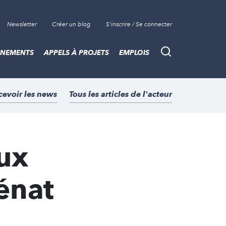
Newsletter
Créer un blog
S'inscrire / Se connecter
ÈNEMENTS
APPELS À PROJETS
EMPLOIS
Recherche
cevoir les news
Tous les articles de l'acteur
ux
énat