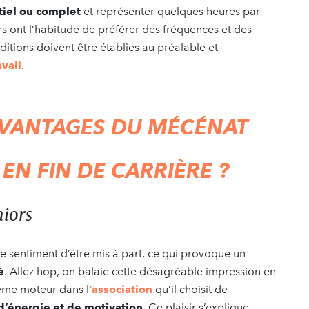
tiel ou complet
et représenter quelques heures par
s ont l’habitude de préférer des fréquences et des
ditions doivent être établies au préalable et
avail
.
AVANTAGES DU MÉCÉNAT
N FIN DE CARRIÈRE ?
niors
t le sentiment d’être mis à part, ce qui provoque un
é
. Allez hop, on balaie cette désagréable impression en
 même moteur dans l
’association
qu’il choisit de
d’énergie et de motivation
. Ce plaisir s’explique