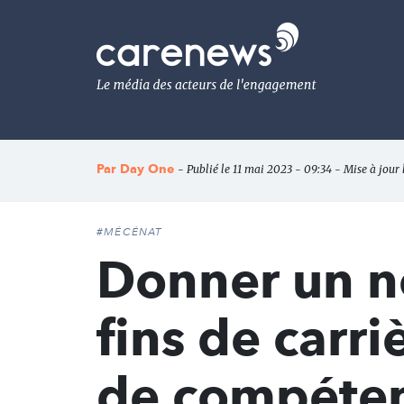
Aller
au
Carenews,
contenu
Le
principal
média
des
acteurs
de
l'engagement
Par
Day One
- Publié le 11 mai 2023 - 09:34 - Mise à jour
#MÉCÉNAT
Donner un n
fins de carr
de compéte