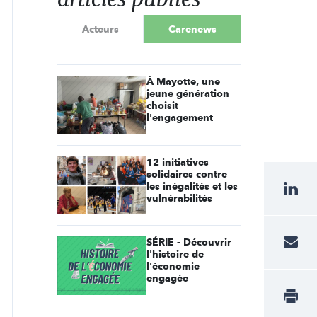
Acteurs
Carenews
À Mayotte, une
jeune génération
choisit
l'engagement
12 initiatives
solidaires contre
les inégalités et les
vulnérabilités
SÉRIE - Découvrir
l'histoire de
l'économie
engagée