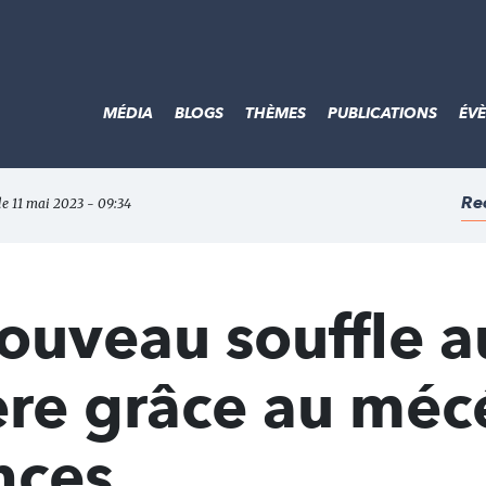
MÉDIA
BLOGS
THÈMES
PUBLICATIONS
ÉV
Re
 le 11 mai 2023 - 09:34
ouveau souffle a
ière grâce au méc
nces