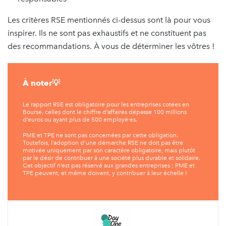
Les critères RSE mentionnés ci-dessus sont là pour vous
inspirer. Ils ne sont pas exhaustifs et ne constituent pas
des recommandations. À vous de déterminer les vôtres !
À noter💡
Le rapport RSE est obligatoire pour les entreprises cotées en
Bourse, celles dont le chiffre d’affaires dépasse 100 millions
d’euros ou ayant plus de 500 employé·es.
PME et TPE ne sont pas concernées par cette obligation.
Toutefois, l’adoption d’une démarche RSE ne doit pas être
motivée uniquement par son caractère obligatoire, mais plutôt
par le désir de contribuer à une société plus durable et solidaire.
Cet objectif n’est pas réservé aux grandes entreprises ; PME et
TPE peuvent, et même doivent, y contribuer à leur échelle !