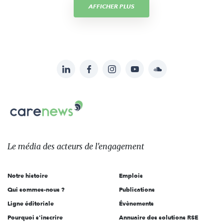
AFFICHER PLUS
LinkedIn
Facebook
Instagram
YouTube
Soundcloud
Suivez-
nous
Carenews,
sur:
Le
média
des
Le média
des acteurs
de l'engagement
acteurs
de
Notre histoire
Emplois
l'engagement
Qui sommes-nous ?
Publications
Ligne éditoriale
Évènements
Pourquoi s'inscrire
Annuaire des solutions RSE