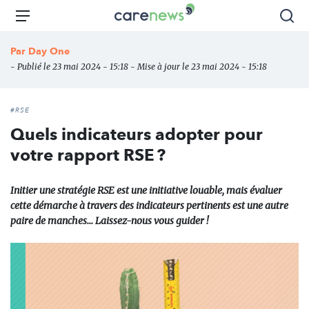
Aller
Carenews,
Menu
Rec
au
Le
contenu
média
Par
Day One
principal
des
- Publié le 23 mai 2024 - 15:18 - Mise à jour le 23 mai 2024 - 15:18
acteurs
de
l'engagement
#RSE
Quels indicateurs adopter pour
votre rapport RSE ?
Initier une stratégie RSE est une initiative louable, mais évaluer
cette démarche à travers des indicateurs pertinents est une autre
paire de manches... Laissez-nous vous guider !