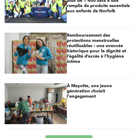
plus de 1 400 sacs à dos
remplis de produits essentiels
aux enfants de Norfolk
Remboursement des
protections menstruelles
réutilisables : une avancée
historique pour la dignité et
l’égalité d’accès à l’hygiène
intime
À Mayotte, une jeune
génération choisit
l'engagement