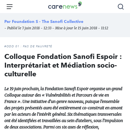
Aller
Carenews,
Menu
Rec
au
Le
contenu
média
Par
Foundation S - The Sanofi Collective
principal
des
- Publié le 7 juin 2018 - 12:33 - Mise à jour le 15 juin 2018 - 11:12
acteurs
de
l'engagement
#ODD 01 : PAS DE PAUVRETÉ
Colloque Fondation Sanofi Espoir :
Interprétariat et Médiation socio-
culturelle
Le 19 juin prochain, la Fondation Sanofi Espoir organise un grand
Colloque autour des « Vulnérabilités et Parcours de vie en
France ». Une initiative d’un genre nouveau, puisque l’ensemble
des projets présentés aura été entièrement co-construit en amont
par les acteurs de l’intérêt général. Six thématiques transversales
ont été identifiées et travaillées au sein d’ateliers, sous l’impulsion
de deux associations. Parmi ces six axes de réflexion,