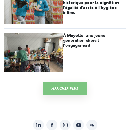
historique pour la dignité et
l’égalité d’accès à l’hygiène
intime
À Mayotte, une jeune
génération choisit
l'engagement
AFFICHER PLUS
LinkedIn
Facebook
Instagram
YouTube
Soundcloud
Suivez-