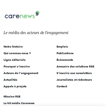
nous
Carenews,
sur:
Le
média
des
Le média
des acteurs
de l'engagement
acteurs
de
Notre histoire
Emplois
l'engagement
Qui sommes-nous ?
Publications
Ligne éditoriale
Évènements
Pourquoi s'inscrire
Annuaire des solutions RSE
Acteurs de l'engagement
S'inscrire aux newsletters
Actualités
Journalistes et rédacteurs
Appels à projets
Contact
Mission RSE
Le kit média Carenews