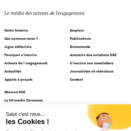
média
des
Le média
des acteurs
de l'engagement
acteurs
de
Notre histoire
Emplois
l'engagement
Qui sommes-nous ?
Publications
Ligne éditoriale
Évènements
Pourquoi s'inscrire
Annuaire des solutions RSE
Acteurs de l'engagement
S'inscrire aux newsletters
Actualités
Journalistes et rédacteurs
Appels à projets
Contact
Mission RSE
Le kit média Carenews
Groupe AEF
Salut c'est nous...
AEF info
les Cookies !
Novethic