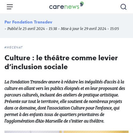
Aller
Carenews,
Menu
Rec
au
Le
contenu
média
Par
Fondation Transdev
principal
des
- Publié le 25 avril 2024 - 15:38 - Mise à jour le 29 avril 2024 - 15:05
acteurs
de
l'engagement
#MÉCÉNAT
Culture : le théâtre comme levier
d’inclusion sociale
La Fondation Transdev œuvre à réduire les inégalités d’accès à la
culture en allant vers les publics éloignés et en leur proposant des
parcours culturels, incluant des ateliers de pratique artistique.
Présente sur tout le territoire, elle soutient de nombreux projets
dans ce domaine, dont l’association Culture pour l’enfance, qui
permet à des enfants issus de quartiers prioritaires de
l’agglomération d’Aix-Marseille de s’initier au théâtre.