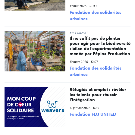
19 mai 2026 - 10:00
Fondation des solidarités
urbaines
#MÉCÉNAT
Il ne suffit pas de planter
pour agir pour la biodiversité
: bilan de l’expérimentation
menée par Pépins Production
19 mars 2026 - 12:07
Fondation des solidarités
urbaines
Réfugiés et emploi : révéler
les talents pour réussir
l’intégration
31 janvier 2026 - 07:30
Fondation FDJ UNITED