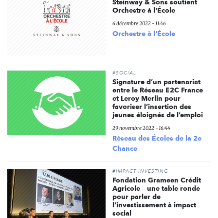
Steinway & Sons soutient
Orchestre à l'École
6 décembre 2022 - 11:46
Orchestre à l'École
#SOCIAL
Signature d’un partenariat
entre le Réseau E2C France
et Leroy Merlin pour
favoriser l’insertion des
jeunes éloignés de l’emploi
29 novembre 2022 - 16:44
Réseau des Écoles de la 2e
Chance
#IMPACT INVESTING
Fondation Grameen Crédit
Agricole – une table ronde
pour parler de
l’investissement à impact
social