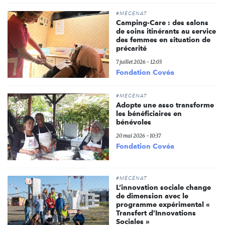
#MÉCÉNAT
Camping-Care : des salons
de soins itinérants au service
des femmes en situation de
précarité
7 juillet 2026 - 12:03
Fondation Covéa
#MÉCÉNAT
Adopte une asso transforme
les bénéficiaires en
bénévoles
20 mai 2026 - 10:37
Fondation Covéa
#MÉCÉNAT
L’innovation sociale change
de dimension avec le
programme expérimental «
Transfert d’Innovations
Sociales »