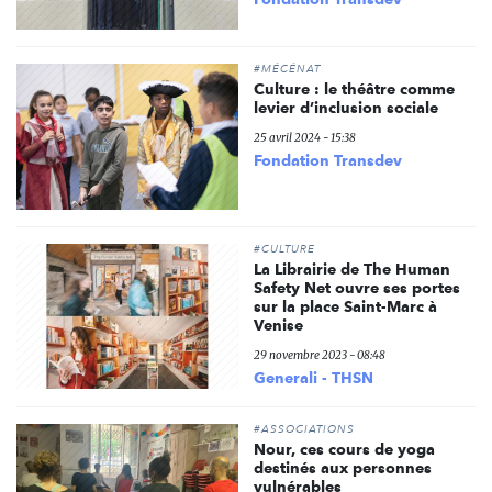
#MÉCÉNAT
Culture : le théâtre comme
levier d’inclusion sociale
25 avril 2024 - 15:38
Fondation Transdev
#CULTURE
La Librairie de The Human
Safety Net ouvre ses portes
sur la place Saint-Marc à
Venise
29 novembre 2023 - 08:48
Generali - THSN
#ASSOCIATIONS
Nour, ces cours de yoga
destinés aux personnes
vulnérables