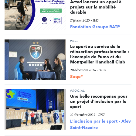
Acted lancent un appel à
projets sur la mobilité
durable
17 février 2025 - 11:15
Fondation Groupe RATP
#RSE
Le sport au service de la
réinsertion professionnelle :
l’exemple de Puma et du
Montpellier Handball Club
20 décembre 2024 - 08:32
Soqo*
#SOCIAL
Une belle récompense pour
un projet d'inclusion par le
sport
10 décembre 2024 - 17:57
L'inclusion par le sport - Afev
Saint-Nazaire