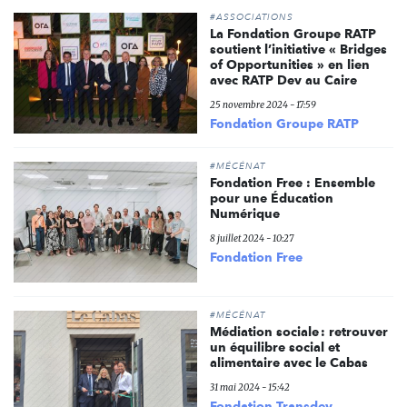
#ASSOCIATIONS
La Fondation Groupe RATP
soutient l’initiative « Bridges
of Opportunities » en lien
avec RATP Dev au Caire
25 novembre 2024 - 17:59
Fondation Groupe RATP
#MÉCÉNAT
Fondation Free : Ensemble
pour une Éducation
Numérique
8 juillet 2024 - 10:27
Fondation Free
#MÉCÉNAT
Médiation sociale : retrouver
un équilibre social et
alimentaire avec le Cabas
31 mai 2024 - 15:42
Fondation Transdev