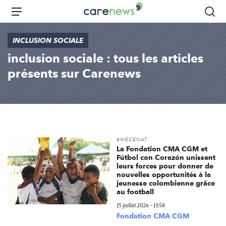
Aller
Carenews,
Menu
Rec
au
Le
contenu
média
INCLUSION SOCIALE
principal
des
inclusion sociale : tous les articles
acteurs
de
présents sur Carenews
l'engagement
#MÉCÉNAT
La Fondation CMA CGM et
Fútbol con Corazón unissent
leurs forces pour donner de
nouvelles opportunités à la
jeunesse colombienne grâce
au football
15 juillet 2026 - 13:58
Fondation CMA CGM