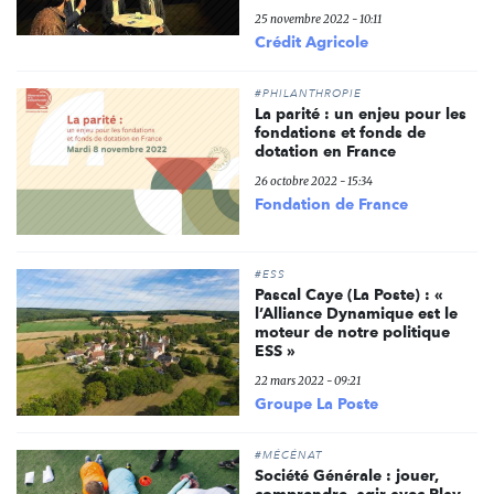
25 novembre 2022 - 10:11
Crédit Agricole
#PHILANTHROPIE
La parité : un enjeu pour les
fondations et fonds de
dotation en France
26 octobre 2022 - 15:34
Fondation de France
#ESS
Pascal Caye (La Poste) : «
l’Alliance Dynamique est le
moteur de notre politique
ESS »
22 mars 2022 - 09:21
Groupe La Poste
#MÉCÉNAT
Société Générale : jouer,
comprendre, agir avec Play