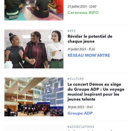
25 juillet 2023 - 12:00
Carenews INFO
#ESS
Révéler le potentiel de
chaque jeune
19 juillet 2023 - 17:26
RÉSEAU MOM'ARTRE
#CULTURE
Le concert Démos au siège
du Groupe ADP : Un voyage
musical inspirant pour les
jeunes talents
30 juin 2023 - 13:47
Groupe ADP
#ASSOCIATIONS