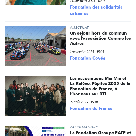
13 novembre 2025 - 09:16
Fondation des solidarités
urbaines
#MÉCÉNAT
Un séjour hors du commun
avec l'association Comme les
Autres
1 septembre 2025 - 15:05
Fondation Covéa
Les associations Mia Mia et
La Relève, Pépites 2025 de la
Fondation de France, à
l’honneur sur RTL
21 août 2025 - 15:30
Fondation de France
#ASSOCIATIONS
La Fondation Groupe RATP et