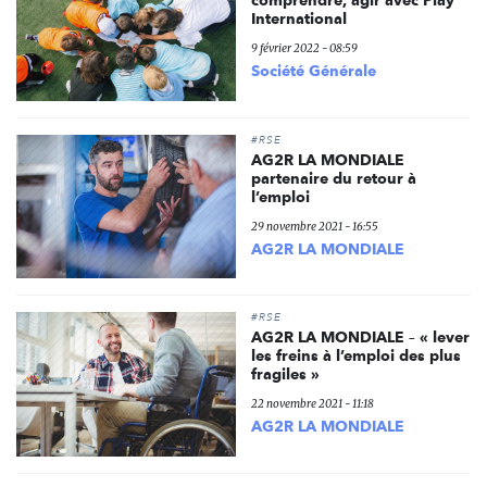
International
9 février 2022 - 08:59
Société Générale
#RSE
AG2R LA MONDIALE
partenaire du retour à
l’emploi
29 novembre 2021 - 16:55
AG2R LA MONDIALE
#RSE
AG2R LA MONDIALE – « lever
les freins à l’emploi des plus
fragiles »
22 novembre 2021 - 11:18
AG2R LA MONDIALE