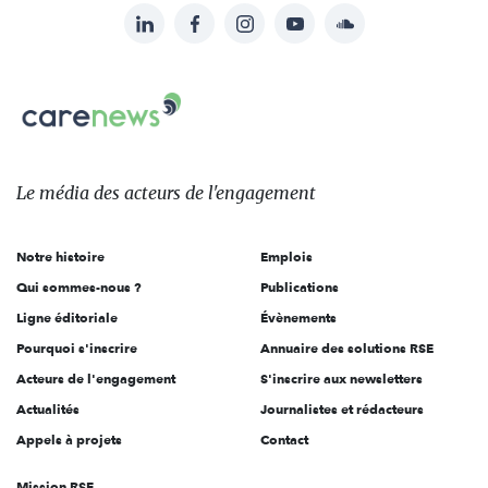
LinkedIn
Facebook
Instagram
YouTube
Soundcloud
Suivez-
nous
Carenews,
sur:
Le
média
des
Le média
des acteurs
de l'engagement
acteurs
de
Notre histoire
Emplois
l'engagement
Qui sommes-nous ?
Publications
Ligne éditoriale
Évènements
Pourquoi s'inscrire
Annuaire des solutions RSE
Acteurs de l'engagement
S'inscrire aux newsletters
Actualités
Journalistes et rédacteurs
Appels à projets
Contact
Mission RSE