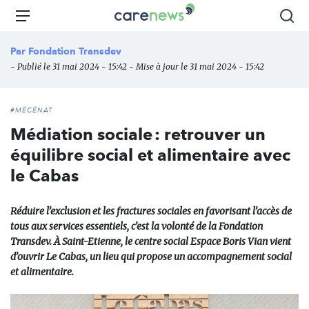
Aller
Carenews,
Menu
Rec
au
Le
contenu
média
Par
Fondation Transdev
principal
des
- Publié le 31 mai 2024 - 15:42 - Mise à jour le 31 mai 2024 - 15:42
acteurs
de
l'engagement
#MÉCÉNAT
Médiation sociale : retrouver un
équilibre social et alimentaire avec
le Cabas
Réduire l’exclusion et les fractures sociales en favorisant l’accès de
tous aux services essentiels, c’est la volonté de la Fondation
Transdev. À Saint-Etienne, le centre social Espace Boris Vian vient
d’ouvrir Le Cabas, un lieu qui propose un accompagnement social
et alimentaire.