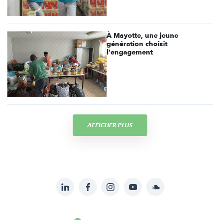
À Mayotte, une jeune
génération choisit
l'engagement
AFFICHER PLUS
LinkedIn
Facebook
Instagram
YouTube
Soundcloud
Suivez-
nous