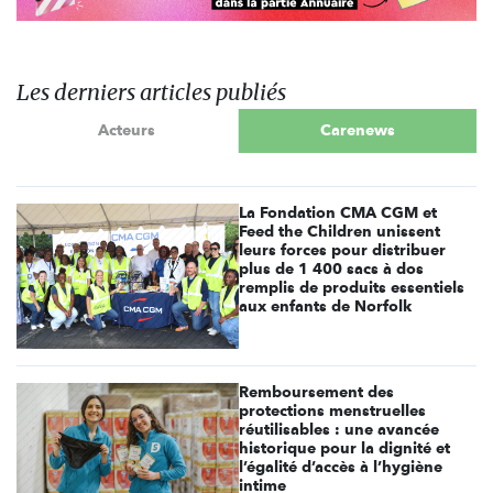
Les derniers articles publiés
Acteurs
Carenews
La Fondation CMA CGM et
Feed the Children unissent
leurs forces pour distribuer
plus de 1 400 sacs à dos
remplis de produits essentiels
aux enfants de Norfolk
Remboursement des
protections menstruelles
réutilisables : une avancée
historique pour la dignité et
l’égalité d’accès à l’hygiène
intime