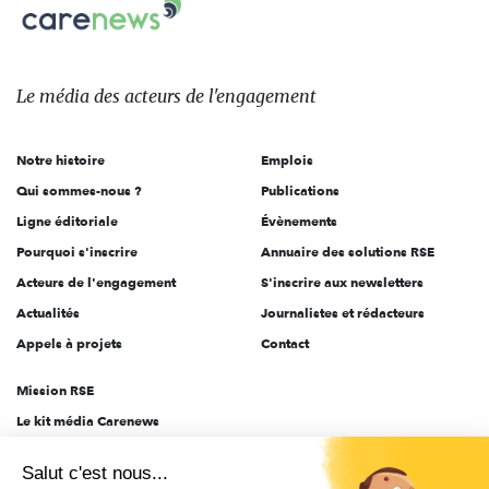
Carenews,
sur:
Le
média
des
Le média
des acteurs
de l'engagement
acteurs
de
Notre histoire
Emplois
l'engagement
Qui sommes-nous ?
Publications
Ligne éditoriale
Évènements
Pourquoi s'inscrire
Annuaire des solutions RSE
Acteurs de l'engagement
S'inscrire aux newsletters
Actualités
Journalistes et rédacteurs
Appels à projets
Contact
Mission RSE
Le kit média Carenews
Groupe AEF
Salut c'est nous...
AEF info