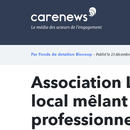
Aller
au
Carenews,
contenu
Le
principal
média
des
acteurs
de
l'engagement
Par
Fonds de dotation Biocoop
- Publié le 23 décembr
Association 
local mêlant
professionne