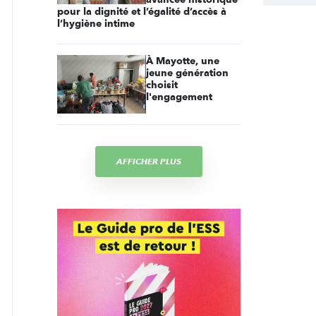
pour la dignité et l’égalité d’accès à
l’hygiène intime
À Mayotte, une
jeune génération
choisit
l'engagement
AFFICHER PLUS