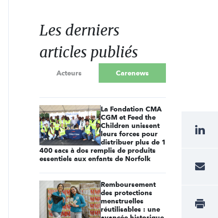
Les derniers
articles publiés
Acteurs
Carenews
La Fondation CMA
CGM et Feed the
Children unissent
leurs forces pour
distribuer plus de 1
400 sacs à dos remplis de produits
essentiels aux enfants de Norfolk
Remboursement
des protections
menstruelles
réutilisables : une
avancée historique