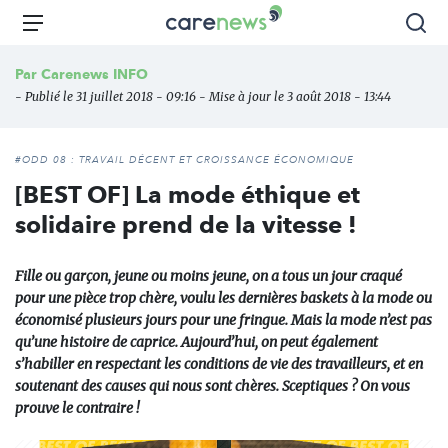
Aller
Carenews,
Menu
Rec
au
Le
contenu
média
Par
Carenews INFO
principal
des
- Publié le 31 juillet 2018 - 09:16 - Mise à jour le 3 août 2018 - 13:44
acteurs
de
l'engagement
#ODD 08 : TRAVAIL DÉCENT ET CROISSANCE ÉCONOMIQUE
[BEST OF] La mode éthique et
solidaire prend de la vitesse !
Fille ou garçon, jeune ou moins jeune, on a tous un jour craqué
pour une pièce trop chère, voulu les dernières baskets à la mode ou
économisé plusieurs jours pour une fringue. Mais la mode n’est pas
qu’une histoire de caprice. Aujourd’hui, on peut également
s’habiller en respectant les conditions de vie des travailleurs, et en
soutenant des causes qui nous sont chères. Sceptiques ? On vous
prouve le contraire !