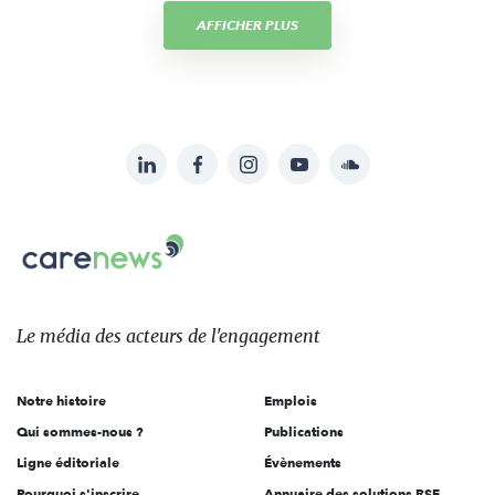
AFFICHER PLUS
LinkedIn
Facebook
Instagram
YouTube
Soundcloud
Suivez-
nous
Carenews,
sur:
Le
média
des
Le média
des acteurs
de l'engagement
acteurs
de
Notre histoire
Emplois
l'engagement
Qui sommes-nous ?
Publications
Ligne éditoriale
Évènements
Pourquoi s'inscrire
Annuaire des solutions RSE