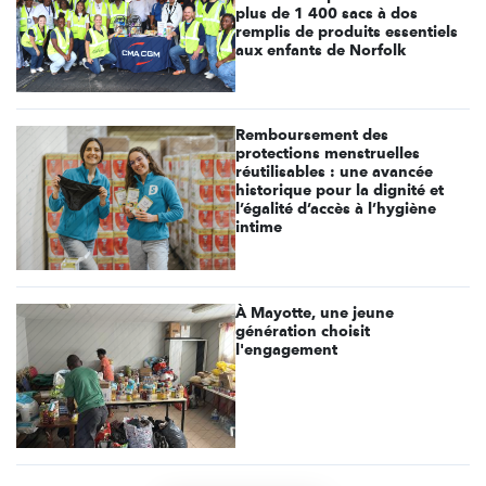
plus de 1 400 sacs à dos
remplis de produits essentiels
aux enfants de Norfolk
Remboursement des
protections menstruelles
réutilisables : une avancée
historique pour la dignité et
l’égalité d’accès à l’hygiène
intime
À Mayotte, une jeune
génération choisit
l'engagement