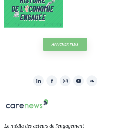
AFFICHER PLUS
LinkedIn
Facebook
Instagram
YouTube
Soundcloud
Suivez-
nous
Carenews,
sur:
Le
média
des
Le média
des acteurs
de l'engagement