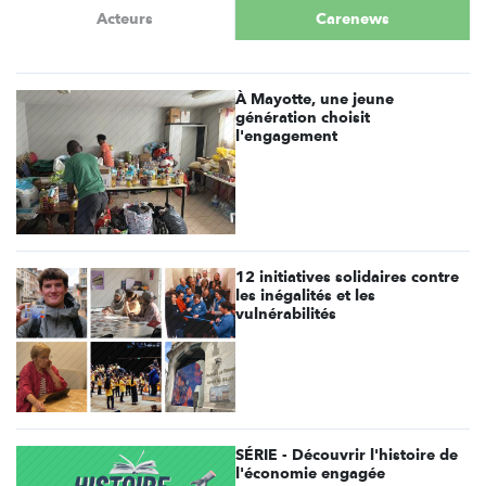
Acteurs
Carenews
À Mayotte, une jeune
génération choisit
l'engagement
12 initiatives solidaires contre
les inégalités et les
vulnérabilités
SÉRIE - Découvrir l'histoire de
l'économie engagée