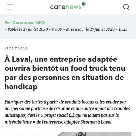
Aller
Carenews,
Menu
Rec
au
Le
contenu
média
Par
Carenews INFO
principal
des
- Publié le 27 juillet 2020 - 09:00 - Mise à jour le 27 juillet 2020 - 15:23
acteurs
de
l'engagement
#POSITIVONS
À Laval, une entreprise adaptée
ouvrira bientôt un food truck tenu
par des personnes en situation de
handicap
Fabriquer des tartes à partir de produits locaux et les vendre par
une personne porteuse de trisomie et une autre ayant des troubles
autistiques, c’est le « projet social (...) qui ne jouera pas sur le
misérabilisme » de l’entreprise adaptée Sicomen à Laval.