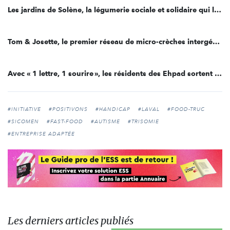
Les jardins de Solène, la légumerie sociale et solidaire qui lutte contre le gaspillage alimentaire
Tom & Josette, le premier réseau de micro-crèches intergénérationnelles
Avec « 1 lettre, 1 sourire », les résidents des Ehpad sortent de leur confinement
#INITIATIVE
#POSITIVONS
#HANDICAP
#LAVAL
#FOOD-TRUC
#SICOMEN
#FAST-FOOD
#AUTISME
#TRISOMIE
#ENTREPRISE ADAPTÉE
Les derniers articles publiés