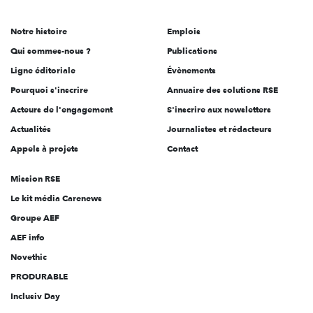
acteurs
de
Notre histoire
Emplois
l'engagement
Qui sommes-nous ?
Publications
Ligne éditoriale
Évènements
Pourquoi s'inscrire
Annuaire des solutions RSE
Acteurs de l'engagement
S'inscrire aux newsletters
Actualités
Journalistes et rédacteurs
Appels à projets
Contact
Mission RSE
Le kit média Carenews
Groupe AEF
AEF info
Novethic
PRODURABLE
Inclusiv Day