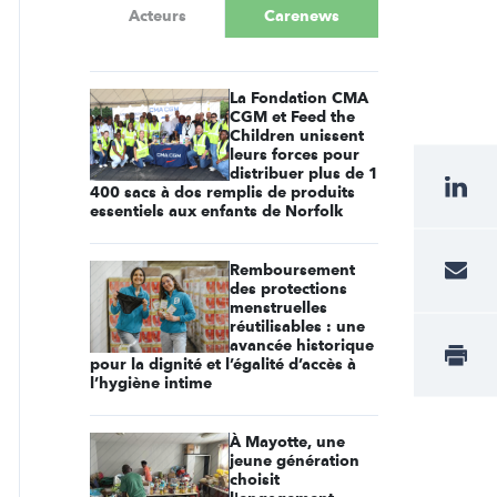
Acteurs
Carenews
La Fondation CMA
CGM et Feed the
Children unissent
leurs forces pour
distribuer plus de 1
400 sacs à dos remplis de produits
essentiels aux enfants de Norfolk
Remboursement
des protections
menstruelles
réutilisables : une
avancée historique
pour la dignité et l’égalité d’accès à
l’hygiène intime
À Mayotte, une
jeune génération
choisit