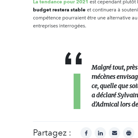
La tendance pour 2021
est cependant plutôt
budget restera stable
et continuera à souten
compétence pourraient être une alternative au
entreprises interrogées.
Malgré tout, près
mécènes envisage
ce, quelle que soi
a déclaré Sylvai
d'Admical lors de
Partagez :
facebook
linkedin
mail
prin