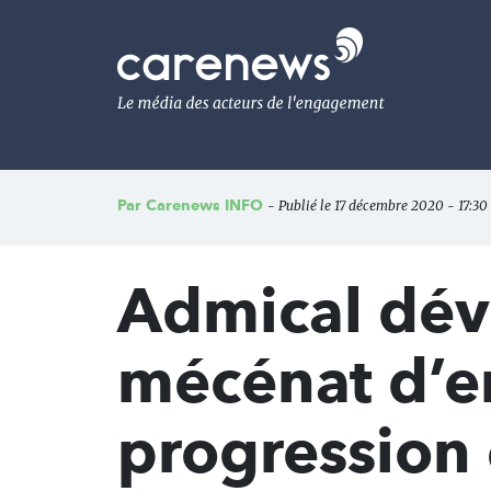
Aller
au
Carenews,
contenu
Le
principal
média
des
acteurs
de
l'engagement
Par
Carenews INFO
- Publié le 17 décembre 2020 - 17:30
Admical dév
mécénat d’e
progression