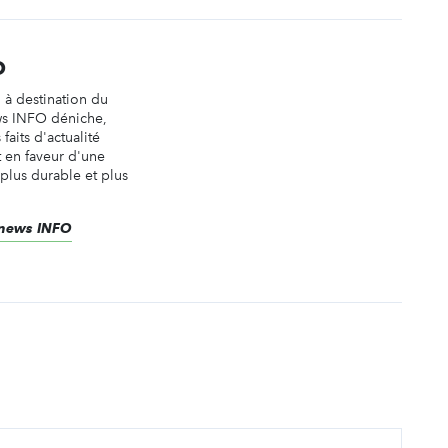
O
n à destination du
ws INFO déniche,
faits d'actualité
t en faveur d'une
 plus durable et plus
renews INFO