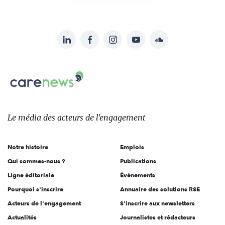
LinkedIn
Facebook
Instagram
YouTube
Soundcloud
Suivez-
nous
Carenews,
sur:
Le
média
des
Le média
des acteurs
de l'engagement
acteurs
de
Notre histoire
Emplois
l'engagement
Qui sommes-nous ?
Publications
Ligne éditoriale
Évènements
Pourquoi s'inscrire
Annuaire des solutions RSE
Acteurs de l'engagement
S'inscrire aux newsletters
Actualités
Journalistes et rédacteurs