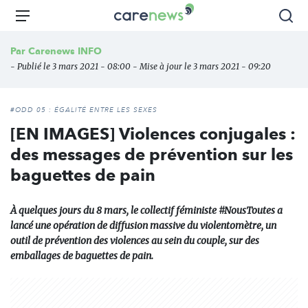
Aller
Carenews,
Menu
Rec
au
Le
contenu
média
Par
Carenews INFO
principal
des
- Publié le 3 mars 2021 - 08:00 - Mise à jour le 3 mars 2021 - 09:20
acteurs
de
l'engagement
#ODD 05 : ÉGALITÉ ENTRE LES SEXES
[EN IMAGES] Violences conjugales :
des messages de prévention sur les
baguettes de pain
À quelques jours du 8 mars, le collectif féministe #NousToutes a
lancé une opération de diffusion massive du violentomètre, un
outil de prévention des violences au sein du couple, sur des
emballages de baguettes de pain.