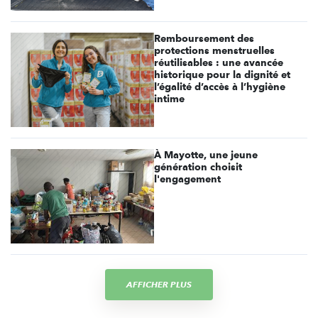
Remboursement des
protections menstruelles
réutilisables : une avancée
historique pour la dignité et
l’égalité d’accès à l’hygiène
intime
À Mayotte, une jeune
génération choisit
l'engagement
AFFICHER PLUS