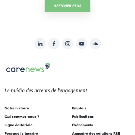
AFFICHER PLUS
LinkedIn
Facebook
Instagram
YouTube
Soundcloud
Suivez-
nous
Carenews,
sur:
Le
média
des
Le média
des acteurs
de l'engagement
acteurs
de
Notre histoire
Emplois
l'engagement
Qui sommes-nous ?
Publications
Ligne éditoriale
Évènements
Pourquoi s'inscrire
Annuaire des solutions RSE