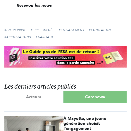
Recevoir les news
#ENTREPRISE
#ESS
#NOËL
#ENGAGEMENT
#FONDATION
#ASSOCIATIONS
#CARITATIF
Les derniers articles publiés
Acteurs
Carenews
À Mayotte, une jeune
génération choisit
l'engagement