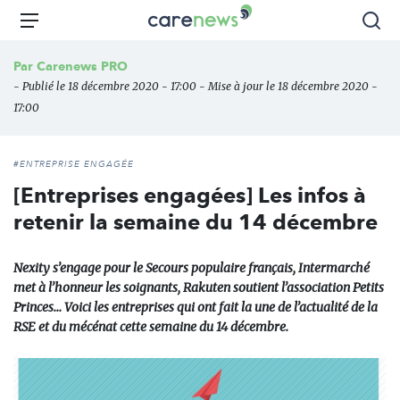
Aller
Carenews,
Menu
Rec
au
Le
contenu
média
Par
Carenews PRO
principal
des
- Publié le 18 décembre 2020 - 17:00 - Mise à jour le 18 décembre 2020 -
acteurs
17:00
de
l'engagement
#ENTREPRISE ENGAGÉE
[Entreprises engagées] Les infos à
retenir la semaine du 14 décembre
Nexity s’engage pour le Secours populaire français, Intermarché
met à l’honneur les soignants, Rakuten soutient l’association Petits
Princes… Voici les entreprises qui ont fait la une de l’actualité de la
RSE et du mécénat cette semaine du 14 décembre.