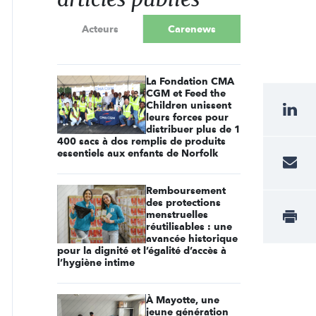
Acteurs
Carenews
La Fondation CMA
CGM et Feed the
Children unissent
leurs forces pour
distribuer plus de 1
400 sacs à dos remplis de produits
essentiels aux enfants de Norfolk
Remboursement
des protections
menstruelles
réutilisables : une
avancée historique
pour la dignité et l’égalité d’accès à
l’hygiène intime
À Mayotte, une
jeune génération