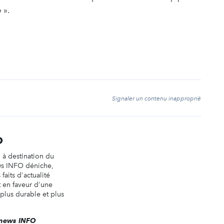
e
».
t
Signaler un contenu inapproprié
O
n à destination du
ws INFO déniche,
faits d'actualité
t en faveur d'une
 plus durable et plus
renews INFO