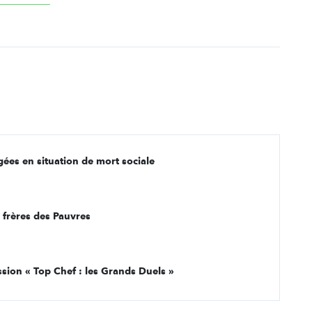
es en situation de mort sociale
s frères des Pauvres
ssion « Top Chef : les Grands Duels »