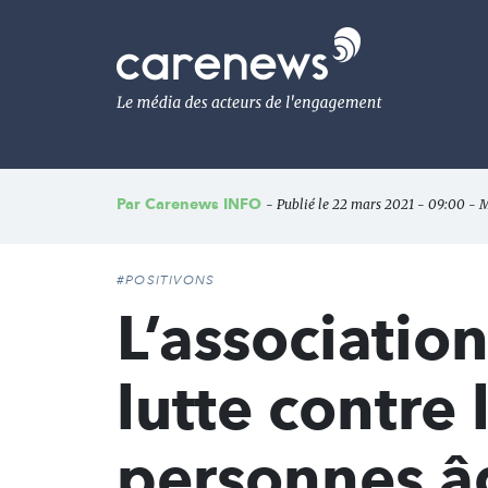
Aller
au
Carenews,
contenu
Le
principal
média
des
acteurs
de
l'engagement
Par
Carenews INFO
- Publié le 22 mars 2021 - 09:00 - M
#POSITIVONS
L’associatio
lutte contre
personnes â