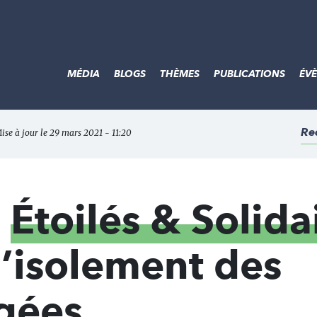
MÉDIA
BLOGS
THÈMES
PUBLICATIONS
ÉV
Re
ise à jour le 29 mars 2021 - 11:20
n
Étoilés & Solida
 l’isolement des
gées