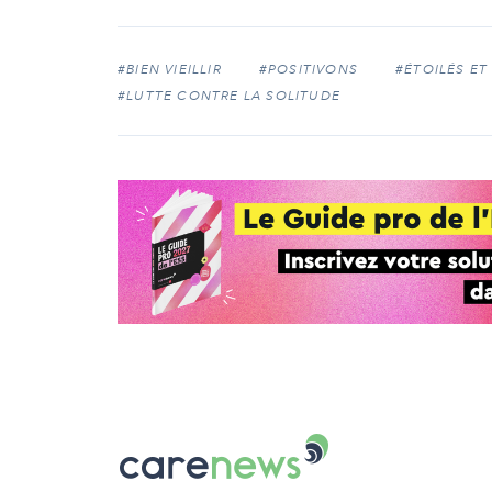
#BIEN VIEILLIR
#POSITIVONS
#ÉTOILÉS ET
#LUTTE CONTRE LA SOLITUDE
Carenews,
Le