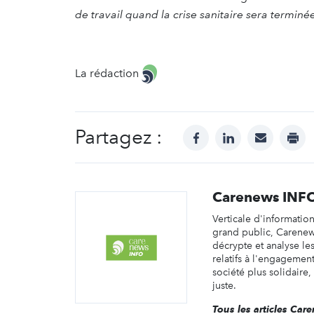
de travail quand la crise sanitaire sera terminé
La rédaction
Partagez :
facebook
linkedin
mail
prin
Carenews INF
Verticale d'informatio
grand public, Carene
décrypte et analyse les 
relatifs à l'engagemen
société plus solidaire,
juste.
Tous les articles Ca