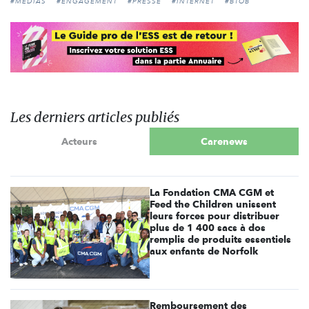
#MÉDIAS
#ENGAGEMENT
#PRESSE
#INTERNET
#BTOB
Les derniers articles publiés
Acteurs
Carenews
La Fondation CMA CGM et
Feed the Children unissent
leurs forces pour distribuer
plus de 1 400 sacs à dos
remplis de produits essentiels
aux enfants de Norfolk
Remboursement des