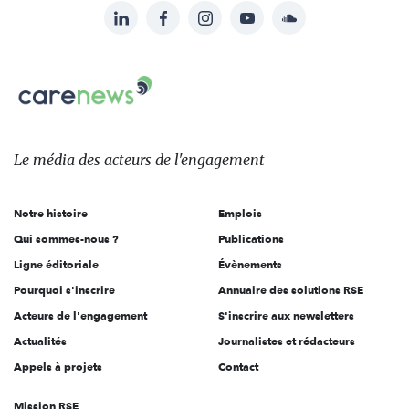
LinkedIn
Facebook
Instagram
YouTube
Soundcloud
Suivez-
nous
Carenews,
sur:
Le
média
des
Le média
des acteurs
de l'engagement
acteurs
de
Notre histoire
Emplois
l'engagement
Qui sommes-nous ?
Publications
Ligne éditoriale
Évènements
Pourquoi s'inscrire
Annuaire des solutions RSE
Acteurs de l'engagement
S'inscrire aux newsletters
Actualités
Journalistes et rédacteurs
Appels à projets
Contact
Mission RSE