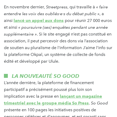
En novembre dernier,
Streetpress
, qui travaille à
« faire
entendre les voix des oubliés·e·s du débat public »
, a
ainsi
lancé un appel aux dons
pour réunir 27 000 euros
et ainsi
« poursuivre (ses) enquêtes pendant une année
supplémentaire »
. Si le site engagé n’est pas constitué en
association, il peut percevoir des dons via l’association
de soutien au pluralisme de l'information J’aime l’info sur
la plateforme Okpal, un système de collecte de fonds
édité et développé par Ulule.
LA NOUVEAUTÉ SO GOOD
L’année dernière, la plateforme de financement
participatif a précisément poussé plus loin son
implication avec la presse en
lançant un magazine
trimestriel avec le groupe média So Press
.
So Good
présente en 100 pages les initiatives positives de
personnes célèbres et d’anonymes, et est garanti sans