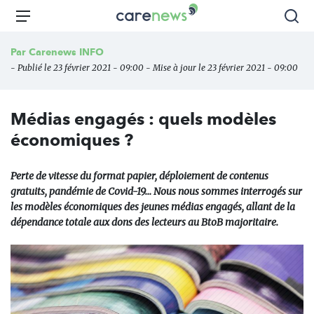
Aller
Carenews,
Menu
Rec
au
Le
contenu
média
Par
Carenews INFO
principal
des
- Publié le 23 février 2021 - 09:00 - Mise à jour le 23 février 2021 - 09:00
acteurs
de
l'engagement
Médias engagés : quels modèles
économiques ?
Perte de vitesse du format papier, déploiement de contenus
gratuits, pandémie de Covid-19… Nous nous sommes interrogés sur
les modèles économiques des jeunes médias engagés, allant de la
dépendance totale aux dons des lecteurs au BtoB majoritaire.