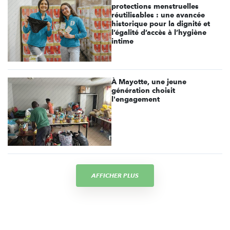
protections menstruelles
réutilisables : une avancée
historique pour la dignité et
l’égalité d’accès à l’hygiène
intime
À Mayotte, une jeune
génération choisit
l'engagement
AFFICHER PLUS