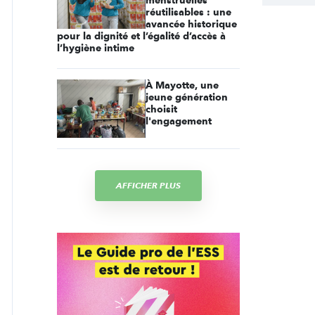
menstruelles
réutilisables : une
avancée historique
pour la dignité et l’égalité d’accès à
l’hygiène intime
À Mayotte, une
jeune génération
choisit
l'engagement
AFFICHER PLUS