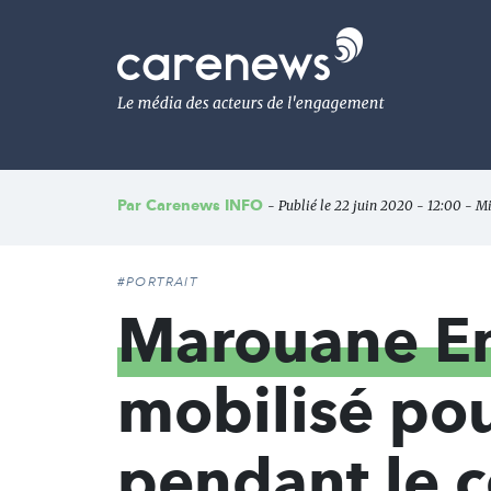
Aller
au
Carenews,
contenu
Le
principal
média
des
acteurs
de
l'engagement
Par
Carenews INFO
- Publié le 22 juin 2020 - 12:00 - Mi
#PORTRAIT
Marouane En
mobilisé pou
pendant le 