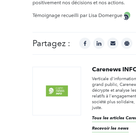
positivement nos décisions et nos actions.
Témoignage recueilli par Lisa Domergue
Partagez :
facebook
linkedin
mail
prin
Carenews INF
Verticale d'informatio
grand public, Carene
décrypte et analyse les 
relatifs à l'engagemen
société plus solidaire,
juste.
Tous les articles Ca
Recevoir les news