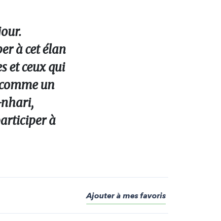
jour.
er à cet élan
s et ceux qui
gi comme un
-nhari,
articiper à
Ajouter à mes favoris