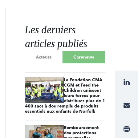
Les derniers
articles publiés
Acteurs
Carenews
La Fondation CMA
CGM et Feed the
Children unissent
leurs forces pour
distribuer plus de 1
400 sacs à dos remplis de produits
essentiels aux enfants de Norfolk
Remboursement
des protections