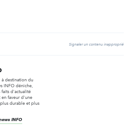
t
Signaler un contenu inapproprié
O
n à destination du
ws INFO déniche,
faits d'actualité
t en faveur d'une
 plus durable et plus
renews INFO