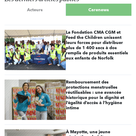
Acteurs
Carenews
La Fondation CMA CGM et
Feed the Children unissent
leurs forces pour distribuer
plus de 1 400 sacs à dos
remplis de produits essentiels
aux enfants de Norfolk
Remboursement des
protections menstruelles
réutilisables : une avancée
historique pour la dignité et
l’égalité d’accès à l’hygiène
intime
À Mayotte, une jeune