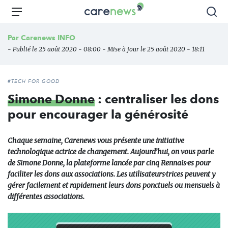
Aller
Carenews,
Menu
Rec
au
Le
contenu
média
Par
Carenews INFO
principal
des
- Publié le 25 août 2020 - 08:00 - Mise à jour le 25 août 2020 - 18:11
acteurs
de
l'engagement
#TECH FOR GOOD
Simone Donne
: centraliser les dons
pour encourager la générosité
Chaque semaine, Carenews vous présente une initiative
technologique actrice de changement. Aujourd’hui, on vous parle
de Simone Donne, la plateforme lancée par cinq Rennais·es pour
faciliter les dons aux associations. Les utilisateurs·trices peuvent y
gérer facilement et rapidement leurs dons ponctuels ou mensuels à
différentes associations.