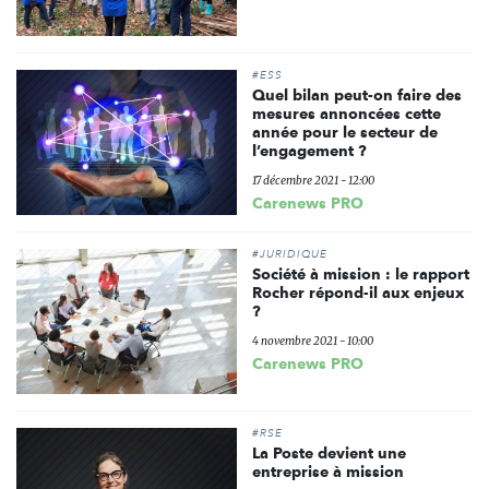
#ESS
Quel bilan peut-on faire des
mesures annoncées cette
année pour le secteur de
l’engagement ?
17 décembre 2021 - 12:00
Carenews PRO
#JURIDIQUE
Société à mission : le rapport
Rocher répond-il aux enjeux
?
4 novembre 2021 - 10:00
Carenews PRO
#RSE
La Poste devient une
entreprise à mission