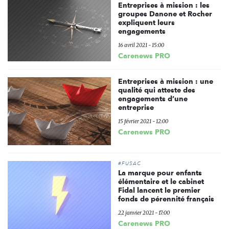
Entreprises à mission : les
groupes Danone et Rocher
expliquent leurs
engagements
16 avril 2021 - 15:00
Carenews PRO
Entreprises à mission : une
qualité qui atteste des
engagements d’une
entreprise
15 février 2021 - 12:00
Carenews PRO
#FUSAC
La marque pour enfants
élémentaire et le cabinet
Fidal lancent le premier
fonds de pérennité français
22 janvier 2021 - 17:00
Carenews PRO