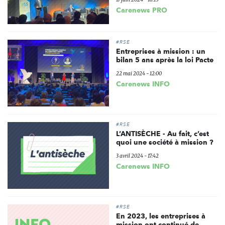
Carenews PRO
#RSE
Entreprises à mission : un
bilan 5 ans après la loi Pacte
22 mai 2024 - 12:00
Carenews INFO
#RSE
L’ANTISÈCHE - Au fait, c’est
quoi une société à mission ?
3 avril 2024 - 17:42
Carenews INFO
#RSE
En 2023, les entreprises à
mission ont continué de