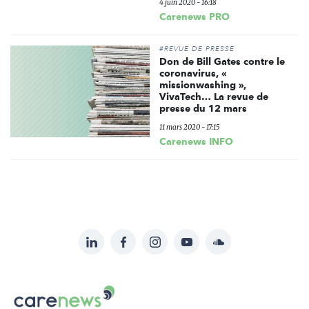
4 juin 2020 - 16:18
Carenews PRO
#REVUE DE PRESSE
Don de Bill Gates contre le
coronavirus, «
missionwashing »,
VivaTech… La revue de
presse du 12 mars
11 mars 2020 - 17:15
Carenews INFO
LinkedIn
Facebook
Instagram
YouTube
Soundcloud
Suivez-
nous
Carenews,
sur: