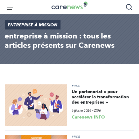
Aller
Carenews,
Menu
Rec
au
Le
contenu
média
ENTREPRISE À MISSION
principal
des
entreprise à mission : tous les
acteurs
de
articles présents sur Carenews
l'engagement
#RSE
Un partenariat « pour
accélérer la transformation
des entreprises »
6 février 2026 - 17:56
Carenews INFO
#RSE