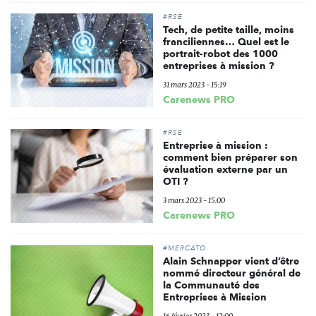
#RSE
Tech, de petite taille, moins
franciliennes… Quel est le
portrait-robot des 1000
entreprises à mission ?
31 mars 2023 - 15:19
Carenews PRO
#RSE
Entreprise à mission :
comment bien préparer son
évaluation externe par un
OTI ?
3 mars 2023 - 15:00
Carenews PRO
#MERCATO
Alain Schnapper vient d’être
nommé directeur général de
la Communauté des
Entreprises à Mission