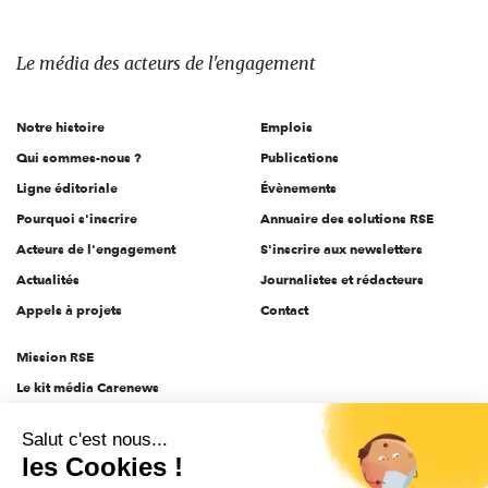
Le
média
des
Le média
des acteurs
de l'engagement
acteurs
de
Notre histoire
Emplois
l'engagement
Qui sommes-nous ?
Publications
Ligne éditoriale
Évènements
Pourquoi s'inscrire
Annuaire des solutions RSE
Acteurs de l'engagement
S'inscrire aux newsletters
Actualités
Journalistes et rédacteurs
Appels à projets
Contact
Mission RSE
Le kit média Carenews
Groupe AEF
Salut c'est nous...
AEF info
les Cookies !
Novethic