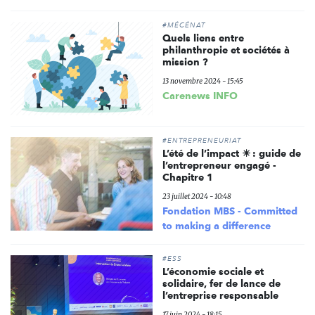
#MÉCÉNAT
Quels liens entre
philanthropie et sociétés à
mission ?
13 novembre 2024 - 15:45
Carenews INFO
#ENTREPRENEURIAT
L’été de l’impact ☀ : guide de
l’entrepreneur engagé -
Chapitre 1
23 juillet 2024 - 10:48
Fondation MBS - Committed
to making a difference
#ESS
L’économie sociale et
solidaire, fer de lance de
l’entreprise responsable
17 juin 2024 - 18:15