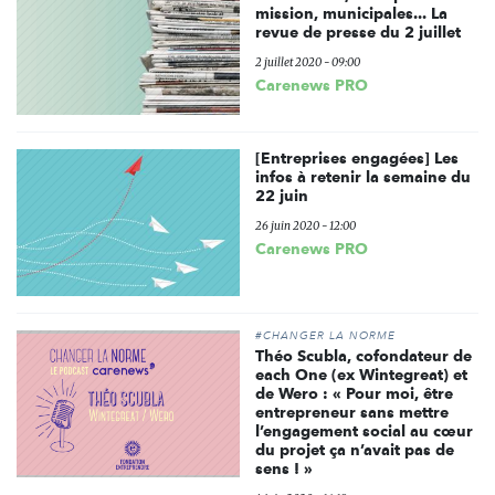
mission, municipales... La
revue de presse du 2 juillet
2 juillet 2020 - 09:00
Carenews PRO
[Entreprises engagées] Les
infos à retenir la semaine du
22 juin
26 juin 2020 - 12:00
Carenews PRO
#CHANGER LA NORME
Théo Scubla, cofondateur de
each One (ex Wintegreat) et
de Wero : « Pour moi, être
entrepreneur sans mettre
l’engagement social au cœur
du projet ça n’avait pas de
sens ! »