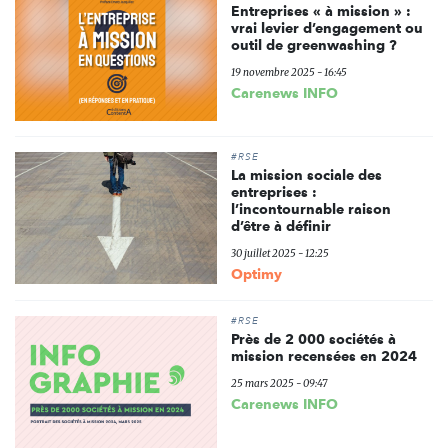
Entreprises « à mission » :
vrai levier d’engagement ou
outil de greenwashing ?
19 novembre 2025 - 16:45
Carenews INFO
#RSE
La mission sociale des
entreprises :
l’incontournable raison
d’être à définir
30 juillet 2025 - 12:25
Optimy
#RSE
Près de 2 000 sociétés à
mission recensées en 2024
25 mars 2025 - 09:47
Carenews INFO