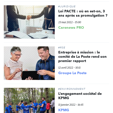
#JURIDIQUE
Loi PACTE : où en est-on, 3
ans après sa promulgation ?
23 mai 2022 - 15:00
Carenews PRO
#RSE
Entreprise à mission : le
comité de La Poste rend son
premier rapport
12 avril 2022 - 10:11
Groupe La Poste
#ENVIRONNEMENT
L’engagement sociétal de
KPMG
11 janvier 2022 - 16:45
KPMG