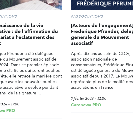
IATIONS
#ASSOCIATIONS
aissance de la vie
[Acteurs de l’engagement
ative : de l’affirmation du
Frédérique Pfrunder, dél
ariat à l’éclatement des
générale du Mouvement
x
associatif
que Pfrunder a été déléguée
Après dix ans au sein du CLCV,
e du Mouvement associatif de
association nationale de
2024. Dans ce premier épisode
consommateurs, Frédérique Pfr
rie d’articles qui seront publiés
est déléguée générale du Mou
l’été, elle retrace la manière dont
associatif depuis 2017. Le Mou
ogue avec les pouvoirs publics
représente plus de la moitié des
ie associative a évolué pendant
associations en France.
ans, de la signature ...
7 février 2023 - 12:00
2024 - 17:00
Carenews PRO
ws PRO