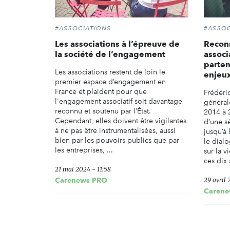
#ASSOCIATIONS
#ASSOC
Les associations à l’épreuve de
Reconn
la société de l’engagement
associ
parten
Les associations restent de loin le
enjeu
premier espace d’engagement en
France et plaident pour que
Frédéri
l'engagement associatif soit davantage
général
reconnu et soutenu par l’État.
2014 à 
Cependant, elles doivent être vigilantes
d’une sé
à ne pas être instrumentalisées, aussi
jusqu’à 
bien par les pouvoirs publics que par
le dial
les entreprises, ...
sur la v
ces dix 
21 mai 2024 - 11:58
Carenews PRO
29 avril 
Carene