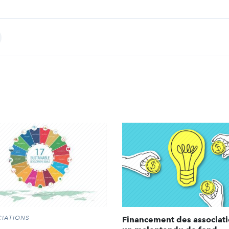
int
IATIONS
Financement des associati