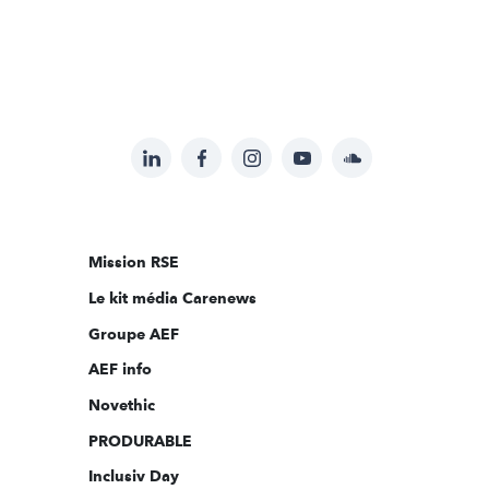
LinkedIn
Facebook
Instagram
YouTube
Soundcloud
Suivez-
nous
sur:
Mission RSE
Le kit média Carenews
Groupe AEF
AEF info
Novethic
PRODURABLE
Inclusiv Day