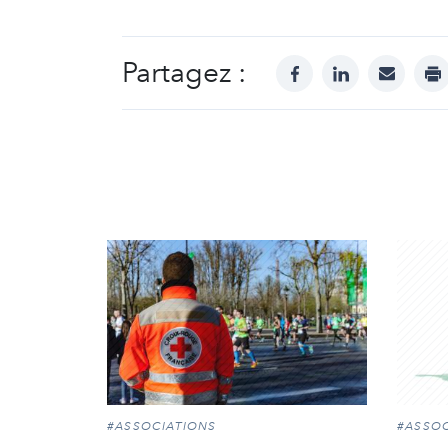
Partagez :
facebook
linkedin
mail
pr
#ASSOCIATIONS
#ASSOC