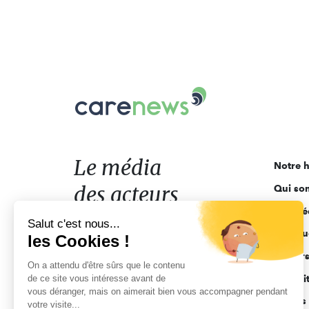
Carenews,
Le
média
des
acteurs
Le média
Notre h
de
des acteurs
Qui so
l'engagement
Ligne é
de l'engagement
Salut c'est nous...
Pourquo
les Cookies !
Acteur
On a attendu d'être sûrs que le contenu
de ce site vous intéresse avant de
Actuali
vous déranger, mais on aimerait bien vous accompagner pendant
Appels 
votre visite...