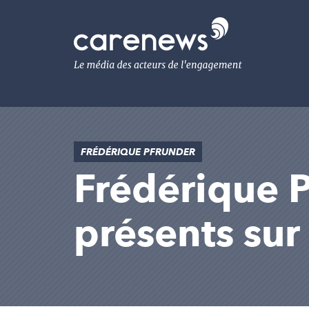
Aller
au
Carenews,
contenu
Le
principal
média
des
acteurs
de
l'engagement
FRÉDÉRIQUE PFRUNDER
Frédérique Pf
présents su