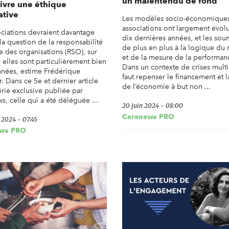
un malentendu de fond
vivre une éthique
ative
Les modèles socio-économique
associations ont largement évol
ociations devraient davantage
dix dernières années, et les sou
 la question de la responsabilité
de plus en plus à la logique du
e des organisations (RSO), sur
et de la mesure de la performan
 elles sont particulièrement bien
Dans un contexte de crises multip
nnées, estime Frédérique
faut repenser le financement et l
. Dans ce 5e et dernier article
de l’économie à but non ...
érie exclusive publiée par
s, celle qui a été déléguée ...
20 juin 2024 - 08:00
Carenews PRO
t 2024 - 07:45
ws PRO