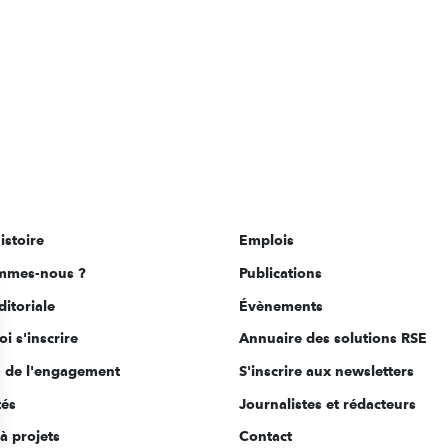
istoire
Emplois
mmes-nous ?
Publications
ditoriale
Évènements
i s'inscrire
Annuaire des solutions RSE
s de l'engagement
S'inscrire aux newsletters
tés
Journalistes et rédacteurs
à projets
Contact