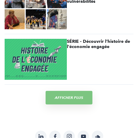
vulnérabilités
SÉRIE - Découvrir l'histoire de
l'économie engagée
AFFICHER PLUS
LinkedIn
Facebook
Instagram
YouTube
Soundcloud
Suivez-