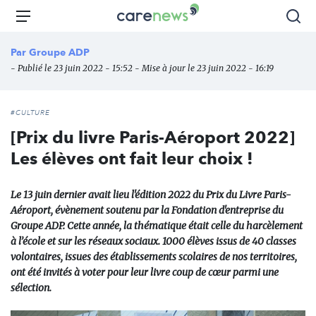
Aller
Carenews,
Menu
Rec
au
Le
contenu
média
Par
Groupe ADP
principal
des
- Publié le 23 juin 2022 - 15:52 - Mise à jour le 23 juin 2022 - 16:19
acteurs
de
l'engagement
#CULTURE
[Prix du livre Paris-Aéroport 2022]
Les élèves ont fait leur choix !
Le 13 juin dernier avait lieu l'édition 2022 du Prix du Livre Paris-
Aéroport, évènement soutenu par la Fondation d'entreprise du
Groupe ADP. Cette année, la thématique était celle du harcèlement
à l’école et sur les réseaux sociaux. 1000 élèves issus de 40 classes
volontaires, issues des établissements scolaires de nos territoires,
ont été invités à voter pour leur livre coup de cœur parmi une
sélection.