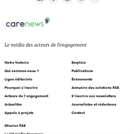
nous
Carenews,
sur:
Le
média
des
Le média
des acteurs
de l'engagement
acteurs
de
Notre histoire
Emplois
l'engagement
Qui sommes-nous ?
Publications
Ligne éditoriale
Évènements
Pourquoi s'inscrire
Annuaire des solutions RSE
Acteurs de l'engagement
S'inscrire aux newsletters
Actualités
Journalistes et rédacteurs
Appels à projets
Contact
Mission RSE
Le kit média Carenews