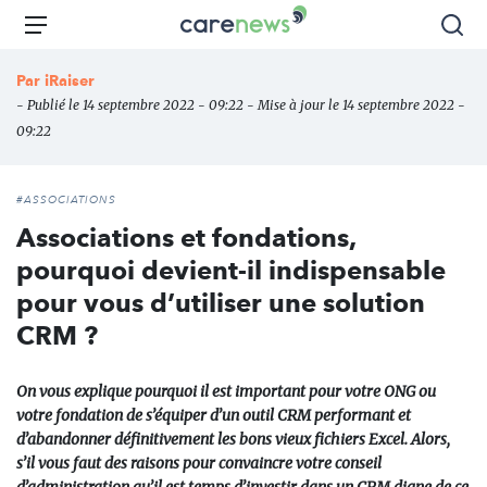
Aller
Carenews,
Menu
Rec
au
Le
contenu
média
Par
iRaiser
principal
des
- Publié le 14 septembre 2022 - 09:22 - Mise à jour le 14 septembre 2022 -
acteurs
09:22
de
l'engagement
#ASSOCIATIONS
Associations et fondations,
pourquoi devient-il indispensable
pour vous d’utiliser une solution
CRM ?
On vous explique pourquoi il est important pour votre ONG ou
votre fondation de s’équiper d’un outil CRM performant et
d’abandonner définitivement les bons vieux fichiers Excel. Alors,
s’il vous faut des raisons pour convaincre votre conseil