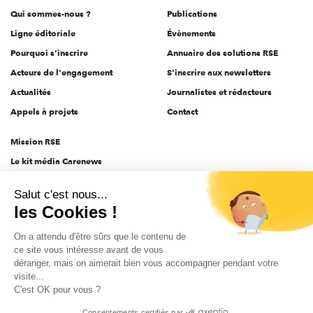
Qui sommes-nous ?
Publications
Ligne éditoriale
Évènements
Pourquoi s'inscrire
Annuaire des solutions RSE
Acteurs de l'engagement
S'inscrire aux newsletters
Actualités
Journalistes et rédacteurs
Appels à projets
Contact
Mission RSE
Le kit média Carenews
Groupe AEF
Salut c'est nous...
AEF info
les Cookies !
Novethic
On a attendu d'être sûrs que le contenu de
PRODURABLE
ce site vous intéresse avant de vous
Inclusiv Day
déranger, mais on aimerait bien vous accompagner pendant votre
visite...
C'est OK pour vous ?
CGV
Données personnelles
Mentions légales
2025-2026 Tout droits réservés
Consentements certifiés par