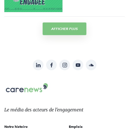
AFFICHER PLUS
LinkedIn
Facebook
Instagram
YouTube
Soundcloud
Suivez-
nous
Carenews,
sur:
Le
média
des
Le média
des acteurs
de l'engagement
acteurs
de
Notre histoire
Emplois
l'engagement