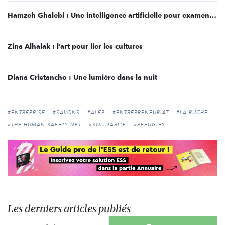
Hamzeh Ghalebi : Une intelligence artificielle pour examens en ligne
Zina Alhalak : l’art pour lier les cultures
Diana Cristancho : Une lumière dans la nuit
#ENTREPRISE
#SAVONS
#ALEP
#ENTREPRENEURIAT
#LA RUCHE
#THE HUMAN SAFETY NET
#SOLIDARITÉ
#RÉFUGIÉS
Les derniers articles publiés