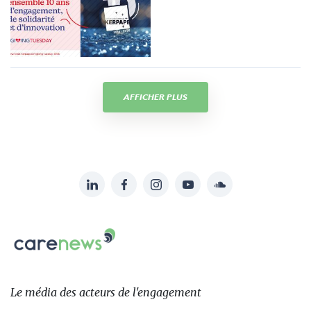
AFFICHER PLUS
LinkedIn
Facebook
Instagram
YouTube
Soundcloud
Suivez-
nous
Carenews,
sur:
Le
média
des
Le média
des acteurs
de l'engagement
acteurs