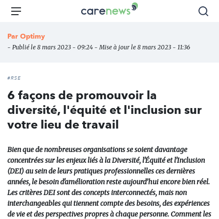
Aller
Carenews,
Menu
Rec
au
Le
contenu
média
Par
Optimy
principal
des
- Publié le 8 mars 2023 - 09:24 - Mise à jour le 8 mars 2023 - 11:36
acteurs
de
l'engagement
#RSE
6 façons de promouvoir la
diversité, l'équité et l'inclusion sur
votre lieu de travail
Bien que de nombreuses organisations se soient davantage
concentrées sur les enjeux liés à la Diversité, l'Équité et l'Inclusion
(DEI) au sein de leurs pratiques professionnelles ces dernières
années, le besoin d'amélioration reste aujourd’hui encore bien réel.
Les critères DEI sont des concepts interconnectés, mais non
interchangeables qui tiennent compte des besoins, des expériences
de vie et des perspectives propres à chaque personne. Comment les