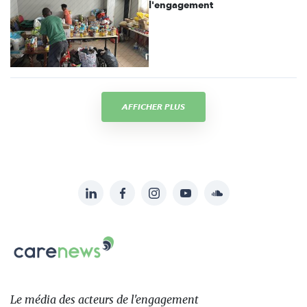
l'engagement
AFFICHER PLUS
LinkedIn
Facebook
Instagram
YouTube
Soundcloud
Suivez-
nous
Carenews,
sur:
Le
média
des
Le média
des acteurs
de l'engagement