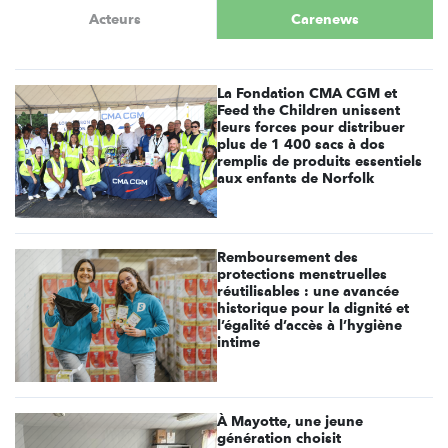
Acteurs
Carenews
La Fondation CMA CGM et
Feed the Children unissent
leurs forces pour distribuer
plus de 1 400 sacs à dos
remplis de produits essentiels
aux enfants de Norfolk
Remboursement des
protections menstruelles
réutilisables : une avancée
historique pour la dignité et
l’égalité d’accès à l’hygiène
intime
À Mayotte, une jeune
génération choisit