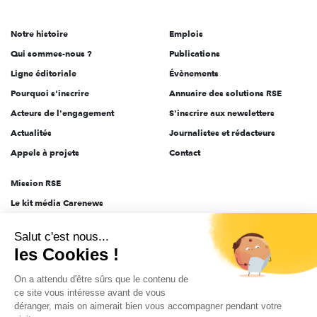
acteurs
de
Notre histoire
Emplois
l'engagement
Qui sommes-nous ?
Publications
Ligne éditoriale
Évènements
Pourquoi s'inscrire
Annuaire des solutions RSE
Acteurs de l'engagement
S'inscrire aux newsletters
Actualités
Journalistes et rédacteurs
Appels à projets
Contact
Mission RSE
Le kit média Carenews
Groupe AEF
Salut c'est nous...
AEF info
les Cookies !
Novethic
On a attendu d'être sûrs que le contenu de
PRODURABLE
ce site vous intéresse avant de vous
Inclusiv Day
déranger, mais on aimerait bien vous accompagner pendant votre