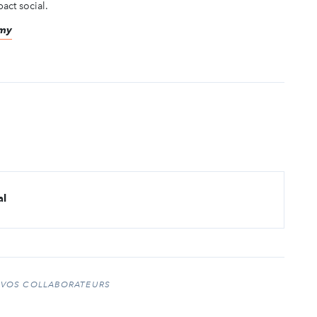
act social.
imy
al
 VOS COLLABORATEURS