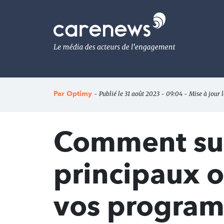
Aller
au
Carenews,
contenu
Le
principal
média
des
acteurs
de
l'engagement
Par
Optimy
- Publié le 31 août 2023 - 09:04 - Mise à jour 
Comment sur
principaux o
vos progra