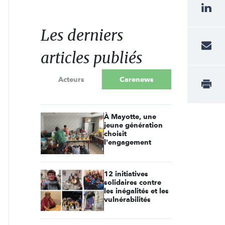
Les derniers
articles publiés
Acteurs
Carenews
À Mayotte, une
jeune génération
choisit
l'engagement
12 initiatives
solidaires contre
les inégalités et les
vulnérabilités