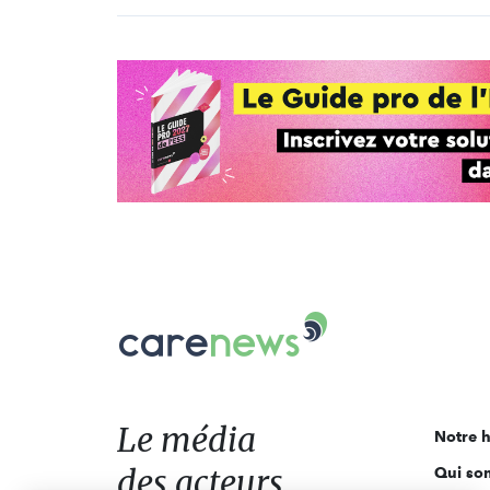
Carenews,
Le
média
des
acteurs
Le média
Notre h
de
des acteurs
Qui so
l'engagement