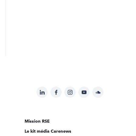
LinkedIn
Facebook
Instagram
YouTube
Soundcloud
Suivez-
nous
sur:
Mission RSE
Le kit média Carenews