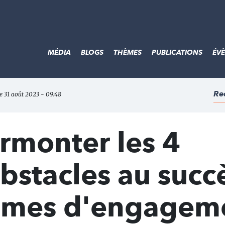
MÉDIA
BLOGS
THÈMES
PUBLICATIONS
ÉV
Re
le 31 août 2023 - 09:48
monter les 4
bstacles au succ
mmes d'engageme