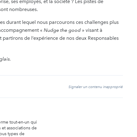
rise, ses employés, et la société ? Les pistes de
 sont nombreuses.
s durant lequel nous parcourons ces challenges plus
d’accompagnement «
Nudge the good
» visant à
t partirons de l’expérience de nos deux Responsables
glais.
t
Signaler un contenu inapproprié
orme tout-en-un qui
 et associations de
tous types de