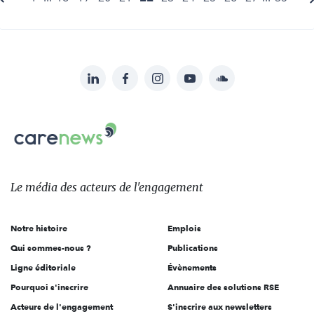
LinkedIn
Facebook
Instagram
YouTube
Soundcloud
Suivez-
nous
Carenews,
sur:
Le
média
des
Le média
des acteurs
de l'engagement
acteurs
de
Notre histoire
Emplois
l'engagement
Qui sommes-nous ?
Publications
Ligne éditoriale
Évènements
Pourquoi s'inscrire
Annuaire des solutions RSE
Acteurs de l'engagement
S'inscrire aux newsletters