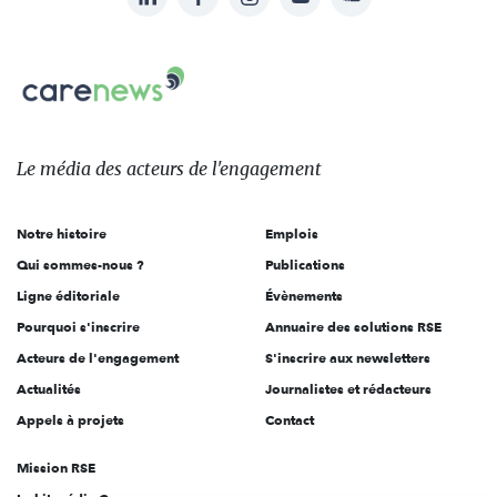
nous
Carenews,
sur:
Le
média
des
Le média
des acteurs
de l'engagement
acteurs
de
Notre histoire
Emplois
l'engagement
Qui sommes-nous ?
Publications
Ligne éditoriale
Évènements
Pourquoi s'inscrire
Annuaire des solutions RSE
Acteurs de l'engagement
S'inscrire aux newsletters
Actualités
Journalistes et rédacteurs
Appels à projets
Contact
Mission RSE