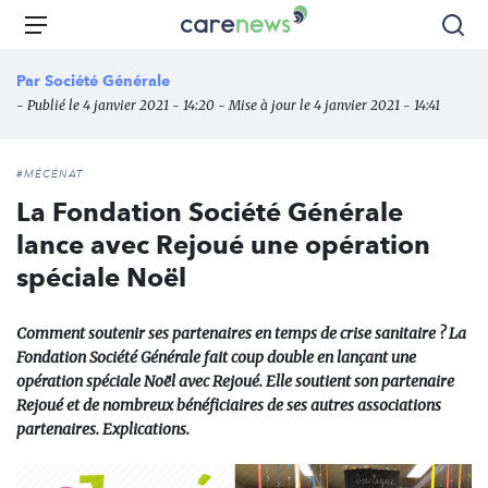
Aller
Carenews,
Menu
Rec
au
Le
contenu
média
Par
Société Générale
principal
des
- Publié le 4 janvier 2021 - 14:20 - Mise à jour le 4 janvier 2021 - 14:41
acteurs
de
l'engagement
#MÉCÉNAT
La Fondation Société Générale
lance avec Rejoué une opération
spéciale Noël
Comment soutenir ses partenaires en temps de crise sanitaire ? La
Fondation Société Générale fait coup double en lançant une
opération spéciale Noël avec Rejoué. Elle soutient son partenaire
Rejoué et de nombreux bénéficiaires de ses autres associations
partenaires. Explications.