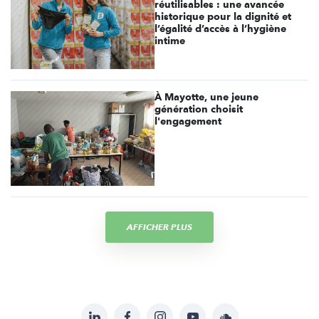
réutilisables : une avancée
historique pour la dignité et
l’égalité d’accès à l’hygiène
intime
À Mayotte, une jeune
génération choisit
l'engagement
AFFICHER PLUS
LinkedIn
Facebook
Instagram
YouTube
Soundcloud
Suivez-