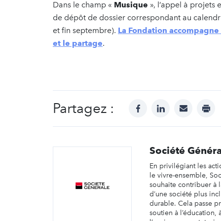
Dans le champ «
Musique
», l’appel à projets 
de dépôt de dossier correspondant au calendrier 
et fin septembre).
La Fondation accompagne le
et le partage
.
Partagez :
facebook
linkedin
mail
prin
Société Généra
En privilégiant les act
le vivre-ensemble, So
souhaite contribuer à 
d’une société plus incl
durable. Cela passe pr
soutien à l’éducation, à