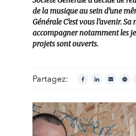
Société Générale a décidé de réu
de la musique au sein d’une mêm
Générale C’est vous l’avenir. Sa
accompagner notamment les jeun
projets sont ouverts.
Partagez:
facebook
linkedin
mail
print