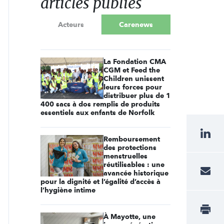
articles publiés
Acteurs
Carenews
La Fondation CMA
CGM et Feed the
Children unissent
leurs forces pour
distribuer plus de 1
400 sacs à dos remplis de produits
essentiels aux enfants de Norfolk
Remboursement
des protections
menstruelles
réutilisables : une
avancée historique
pour la dignité et l’égalité d’accès à
l’hygiène intime
À Mayotte, une