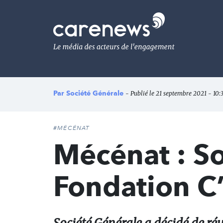
Aller
au
Carenews,
contenu
Le
principal
média
des
acteurs
de
l'engagement
Par
Société Générale
- Publié le 21 septembre 2021 - 10:
#MÉCÉNAT
Mécénat : So
Fondation C’