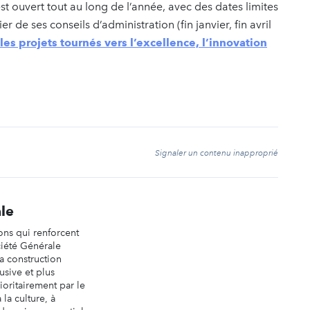
est ouvert tout au long de l’année, avec des dates limites
de ses conseils d’administration (fin janvier, fin avril
s projets tournés vers l’excellence, l’innovation
t
Signaler un contenu inapproprié
le
ions qui renforcent
ciété Générale
la construction
usive et plus
ioritairement par le
 la culture, à