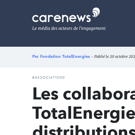
Aller
au
Carenews,
contenu
Le
principal
média
des
acteurs
de
l'engagement
Par
Fondation TotalEnergies
- Publié le 20 octobre 202
#ASSOCIATIONS
Les collabor
TotalEnergie
distribution