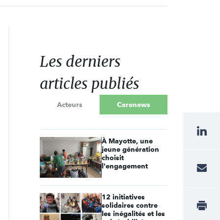
Les derniers
articles publiés
Acteurs
Carenews
À Mayotte, une
jeune génération
choisit
l'engagement
12 initiatives
solidaires contre
les inégalités et les