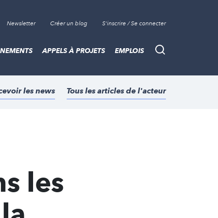
Newsletter
Créer un blog
S'inscrire / Se connecter
ÈNEMENTS
APPELS À PROJETS
EMPLOIS
Recherche
cevoir les news
Tous les articles de l'acteur
s les
 la