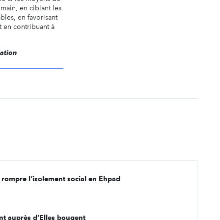
main, en ciblant les
bles, en favorisant
t en contribuant à
dation
r rompre l’isolement social en Ehpad
nt auprès d’Elles bougent