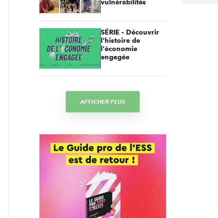
vulnérabilités
SÉRIE - Découvrir
l'histoire de
l'économie
engagée
AFFICHER PLUS