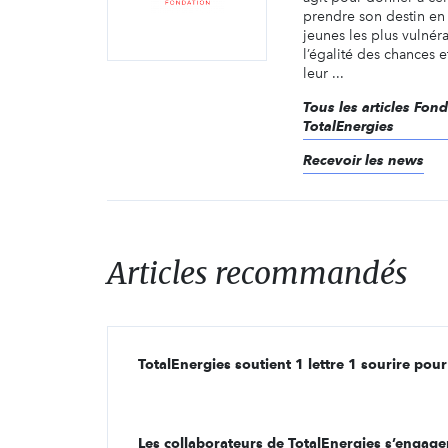
prendre son destin en 
jeunes les plus vulnéra
l’égalité des chances e
leur ...
Tous les articles Fon
TotalEnergies
Recevoir les news
Articles recommandés
TotalEnergies soutient 1 lettre 1 sourire pou
Les collaborateurs de TotalEnergies s’engage