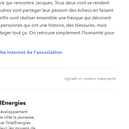
erre qui rencontre Jacques. Tous deux vont se rendent
autres vont partager leur passion des échecs en faisant
eillis vont réaliser ensemble une fresque qui décorent
es personnes qui ont une histoire, des blessures, mais
artager tout ça. On retrouve simplement l’humanité pour
ite internet de l'association
.
t
Signaler un contenu inapproprié
lEnergies
e développement
de côté la jeunesse,
ise TotalEnergies
le-ci les moyens de