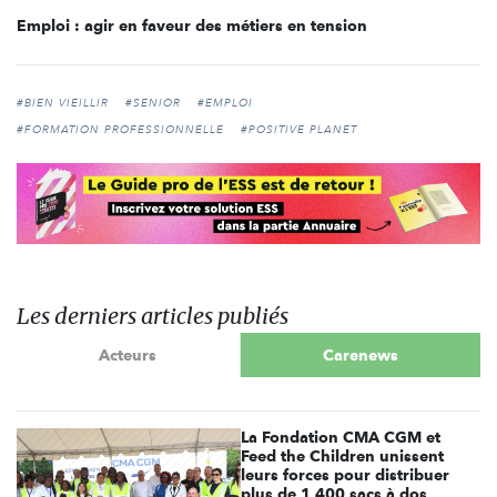
Emploi : agir en faveur des métiers en tension
#BIEN VIEILLIR
#SENIOR
#EMPLOI
#FORMATION PROFESSIONNELLE
#POSITIVE PLANET
Les derniers articles publiés
Acteurs
Carenews
La Fondation CMA CGM et
Feed the Children unissent
leurs forces pour distribuer
plus de 1 400 sacs à dos