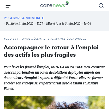
Aller
Carenews,
Menu
Rec
au
Le
contenu
média
Par
AG2R LA MONDIALE
principal
des
- Publié le 1 juin 2022 - 17:57 - Mise à jour le 3 juin 2022 - 16:04
acteurs
de
l'engagement
#ODD 08 : TRAVAIL DÉCENT ET CROISSANCE ÉCONOMIQUE
Accompagner le retour à l’emploi
des actifs les plus fragiles
Pour lever les freins à l’emploi, AG2R LA MONDIALE a co-construit
avec ses partenaires un panel de solutions déployées auprès des
demandeurs d’emploi les plus en difficulté. Parmi elles : se former
et créer son entreprise, en partenariat avec le Cnam et Positive
Planet.