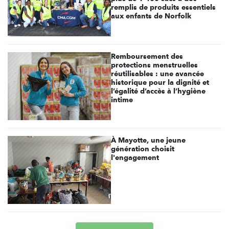
remplis de produits essentiels
aux enfants de Norfolk
Remboursement des
protections menstruelles
réutilisables : une avancée
historique pour la dignité et
l’égalité d’accès à l’hygiène
intime
À Mayotte, une jeune
génération choisit
l'engagement