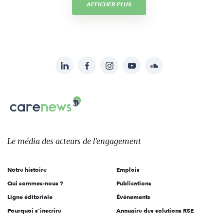
AFFICHER PLUS
LinkedIn
Facebook
Instagram
YouTube
Soundcloud
Suivez-
nous
Carenews,
sur:
Le
média
des
Le média
des acteurs
de l'engagement
acteurs
de
Notre histoire
Emplois
l'engagement
Qui sommes-nous ?
Publications
Ligne éditoriale
Évènements
Pourquoi s'inscrire
Annuaire des solutions RSE