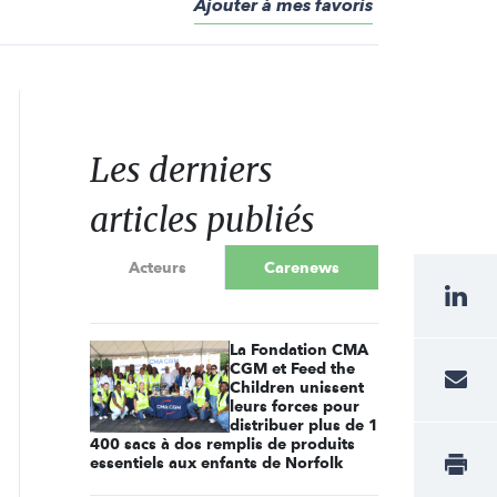
Ajouter à mes favoris
Les derniers
articles publiés
Acteurs
Carenews
La Fondation CMA
CGM et Feed the
Children unissent
leurs forces pour
distribuer plus de 1
400 sacs à dos remplis de produits
essentiels aux enfants de Norfolk