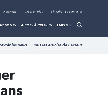
Newsletter
Créer un blog
S'inscrire / Se connecter
ÈNEMENTS
APPELS À PROJETS
EMPLOIS
Recherche
cevoir les news
Tous les articles de l'acteur
uer
dans
t