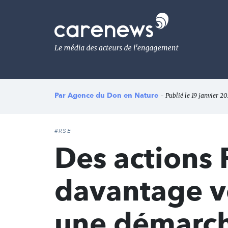
Aller
au
Carenews,
contenu
Le
principal
média
des
acteurs
de
l'engagement
Par
Agence du Don en Nature
- Publié le 19 janvier 2
#RSE
Des actions 
davantage v
une démarche