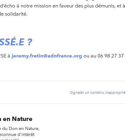
 d’écho à notre mission en faveur des plus démunis, et à
e solidarité.
SSÉ.E ?
RSE à
jeremy.fretin@adnfrance.org
ou au 06 98 27 37
t
Signaler un contenu inapproprié
 en Nature
e du Don en Nature,
reconnue d'intérêt