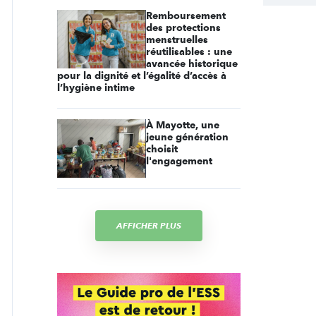
Remboursement
des protections
menstruelles
réutilisables : une
avancée historique
pour la dignité et l’égalité d’accès à
l’hygiène intime
À Mayotte, une
jeune génération
choisit
l'engagement
AFFICHER PLUS