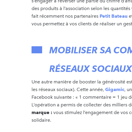
s’engager à reverser une partie du chiffre d’aff
des produits à l’association selon les quantité
fait récemment nos partenaires
Petit Bateau
e
vous permettez à vos clients de réaliser un ges
MOBILISER SA CO
RÉSEAUX SOCIAUX
Une autre manière de booster la générosité e
les réseaux sociaux). Cette année,
Gigamic
, u
Facebook suivante : « 1 commentaire = 1 jeu d
L’opération a permis de collecter des milliers d
marque :
vous stimulez l’engagement de vos c
solidaire.