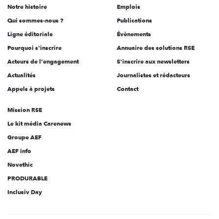
Notre histoire
Emplois
l'engagement
Qui sommes-nous ?
Publications
Ligne éditoriale
Évènements
Pourquoi s'inscrire
Annuaire des solutions RSE
Acteurs de l'engagement
S'inscrire aux newsletters
Actualités
Journalistes et rédacteurs
Appels à projets
Contact
Mission RSE
Le kit média Carenews
Groupe AEF
AEF info
Novethic
PRODURABLE
Inclusiv Day