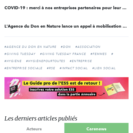
COVID-19 : merci à nos entreprises partenaires pour leur mobilisation !
L'Agence du Don en Nature lance un appel à mobilisation pour un Noël Solidaire
#AGENCE DU DON EN NATURE
#DON
#ASSOCIATION
#GIVING TUESDAY
#GIVING TUESDAY FRANCE
#FEMMES
#
#HYGIÈNE
#HYGIÈNEPOURTOUTES
#ENTREPRISE
#ENTREPRISE SOCIALE
#RSE
#IMPACT SOCIAL
#LIEN SOCIAL
Les derniers articles publiés
Acteurs
Carenews