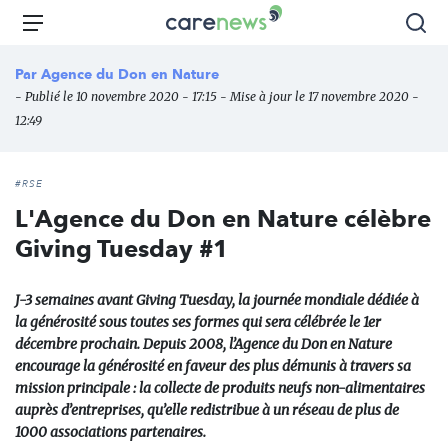
Aller
Carenews,
Menu
Rec
au
Le
contenu
média
Par
Agence du Don en Nature
principal
des
- Publié le 10 novembre 2020 - 17:15 - Mise à jour le 17 novembre 2020 -
acteurs
12:49
de
l'engagement
#RSE
L'Agence du Don en Nature célèbre
Giving Tuesday #1
J-3 semaines avant Giving Tuesday, la journée mondiale dédiée à
la générosité sous toutes ses formes qui sera célébrée le 1er
décembre prochain. Depuis 2008, l’Agence du Don en Nature
encourage la générosité en faveur des plus démunis à travers sa
mission principale : la collecte de produits neufs non-alimentaires
auprès d’entreprises, qu’elle redistribue à un réseau de plus de
1000 associations partenaires.