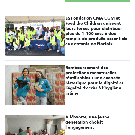
La Fondation CMA CGM et
Feed the Children unissent
leurs forces pour distribuer
plus de 1 400 sacs à dos
remplis de produits essentiels
aux enfants de Norfolk
Remboursement des
protections menstruelles
réutilisables : une avancée
historique pour la dignité et
l’égalité d’accès à l’hygiène
intime
À Mayotte, une jeune
génération choisit
l'engagement