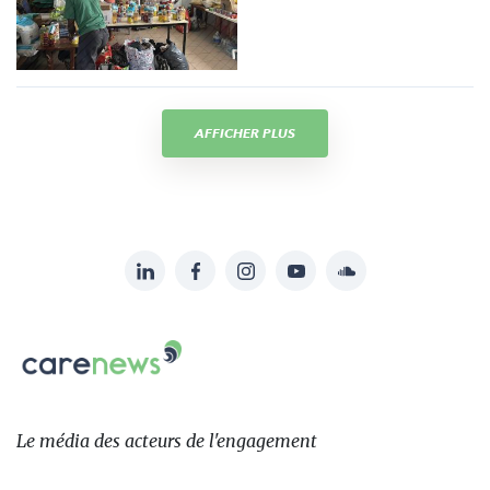
AFFICHER PLUS
LinkedIn
Facebook
Instagram
YouTube
Soundcloud
Suivez-
nous
Carenews,
sur:
Le
média
des
Le média
des acteurs
de l'engagement
acteurs
de