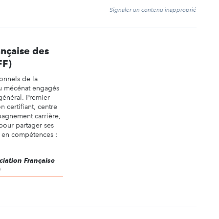
t
Signaler un contenu inapproprié
ançaise des
FF)
onnels de la
du mécénat engagés
 général. Premier
 certifiant, centre
agnement carrière,
 pour partager ses
 en compétences :
ciation Française
)