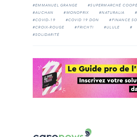
#EMMANUEL GRANGE
#SUPERMARCHÉ COOPÉ
#AUCHAN
#MONOPRIX
#NATURALIA
#COVID-19
#COVID 19 DON
#FINANCE SO
#CROIX-ROUGE
#FRICHTI
#ULULE
#
#SOLIDARITÉ
Carenews,