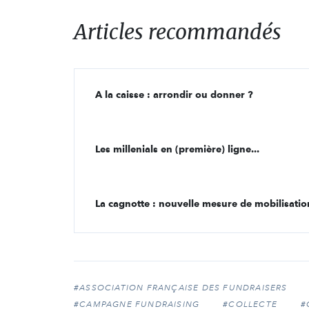
Articles recommandés
A la caisse : arrondir ou donner ?
Les millenials en (première) ligne...
La cagnotte : nouvelle mesure de mobilisatio
#ASSOCIATION FRANÇAISE DES FUNDRAISERS
#CAMPAGNE FUNDRAISING
#COLLECTE
#