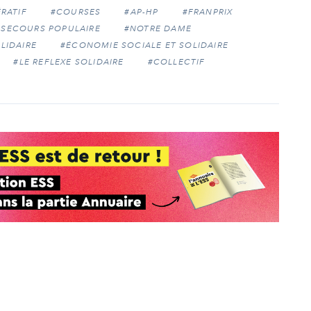
RATIF
#COURSES
#AP-HP
#FRANPRIX
#SECOURS POPULAIRE
#NOTRE DAME
LIDAIRE
#ÉCONOMIE SOCIALE ET SOLIDAIRE
#LE REFLEXE SOLIDAIRE
#COLLECTIF