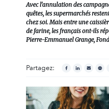
Avec l'annulation des campagnes
quêtes, les supermarchés restent
chez soi. Mais entre une caissiè
de farine, les français ont-ils r
Pierre-Emmanuel Grange, Fonda
Partagez:
facebook
linkedin
mail
print