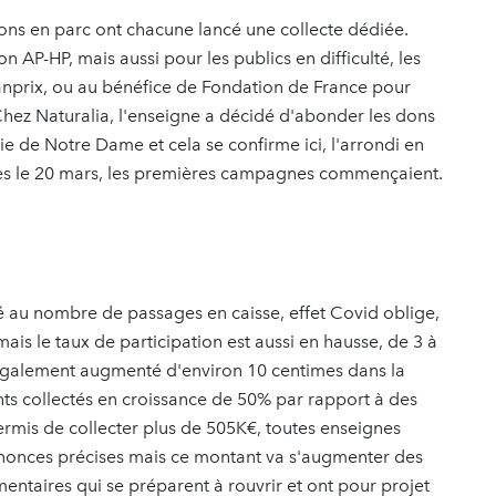
ons en parc ont chacune lancé une collecte dédiée.
n AP-HP, mais aussi pour les publics en difficulté, les
anprix, ou au bénéfice de Fondation de France pour
Chez Naturalia, l'enseigne a décidé d'abonder les dons
die de Notre Dame et cela se confirme ici, l'arrondi en
 Dès le 20 mars, les premières campagnes commençaient.
é lié au nombre de passages en caisse, effet Covid oblige,
is le taux de participation est aussi en hausse, de 3 à
 également augmenté d'environ 10 centimes dans la
ts collectés en croissance de 50% par rapport à des
permis de collecter plus de 505K€, toutes enseignes
nnonces précises mais ce montant va s'augmenter des
mentaires qui se préparent à rouvrir et ont pour projet