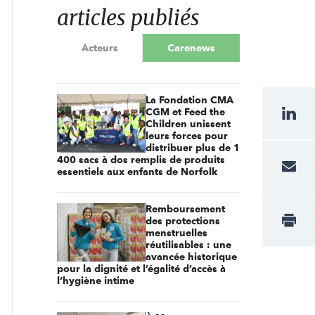
articles publiés
Acteurs
Carenews
La Fondation CMA
CGM et Feed the
Children unissent
leurs forces pour
distribuer plus de 1
400 sacs à dos remplis de produits
essentiels aux enfants de Norfolk
Remboursement
des protections
menstruelles
réutilisables : une
avancée historique
pour la dignité et l’égalité d’accès à
l’hygiène intime