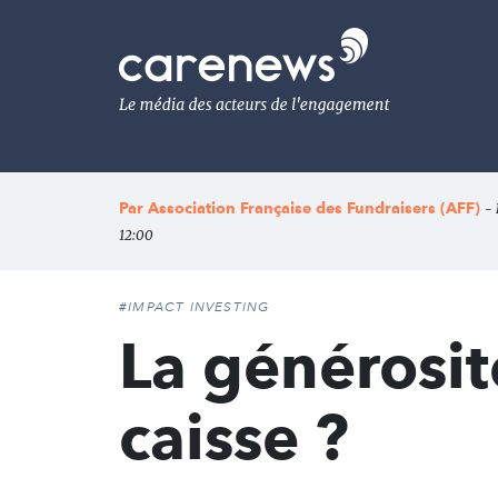
Aller
au
Carenews,
contenu
Le
principal
média
des
acteurs
de
l'engagement
Par
Association Française des Fundraisers (AFF)
- 
12:00
#IMPACT INVESTING
La générosité
caisse ?