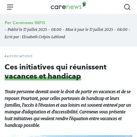
Aller
Carenews,
Menu
Rec
au
Le
contenu
média
Par
Carenews INFO
principal
des
- Publié le 17 juillet 2025 - 08:00 - Mise à jour le 17 juillet 2025 - 08:00 -
acteurs
Ecrit par :
Elisabeth Crépin-Leblond
de
l'engagement
#ASSOCIATIONS
Ces initiatives qui réunissent
vacances et handicap
Toute personne devrait avoir le droit de partir en vacances et de se
reposer. Pourtant, pour celles porteuses de handicap et leurs
familles, l’accès à l’évasion et aux loisirs est souvent entravé par un
manque d’adaptation et d’accessibilité. Carenews vous présente
huit initiatives qui veulent rendre l’équation entre vacances et
handicap possible.