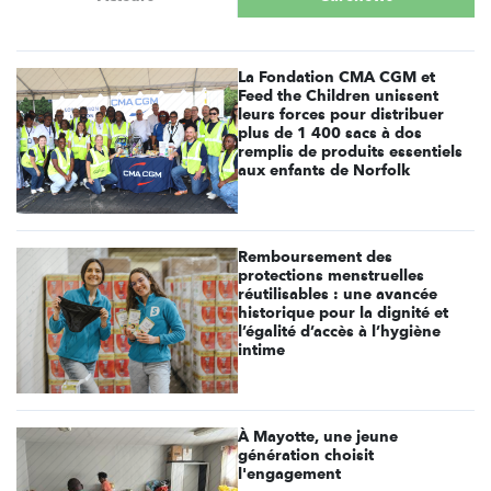
La Fondation CMA CGM et
Feed the Children unissent
leurs forces pour distribuer
plus de 1 400 sacs à dos
remplis de produits essentiels
aux enfants de Norfolk
Remboursement des
protections menstruelles
réutilisables : une avancée
historique pour la dignité et
l’égalité d’accès à l’hygiène
intime
À Mayotte, une jeune
génération choisit
l'engagement