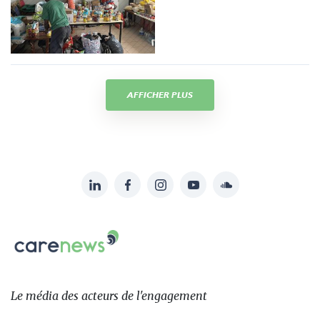
AFFICHER PLUS
LinkedIn
Facebook
Instagram
YouTube
Soundcloud
Suivez-
nous
Carenews,
sur:
Le
média
des
Le média
des acteurs
de l'engagement
acteurs