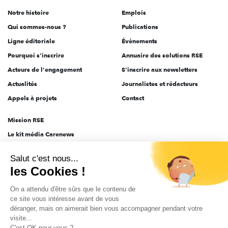
de
Notre histoire
Emplois
l'engagement
Qui sommes-nous ?
Publications
Ligne éditoriale
Évènements
Pourquoi s'inscrire
Annuaire des solutions RSE
Acteurs de l'engagement
S'inscrire aux newsletters
Actualités
Journalistes et rédacteurs
Appels à projets
Contact
Mission RSE
Le kit média Carenews
Groupe AEF
Salut c'est nous...
AEF info
les Cookies !
Novethic
On a attendu d'être sûrs que le contenu de
PRODURABLE
ce site vous intéresse avant de vous
Inclusiv Day
déranger, mais on aimerait bien vous accompagner pendant votre
visite...
C'est OK pour vous ?