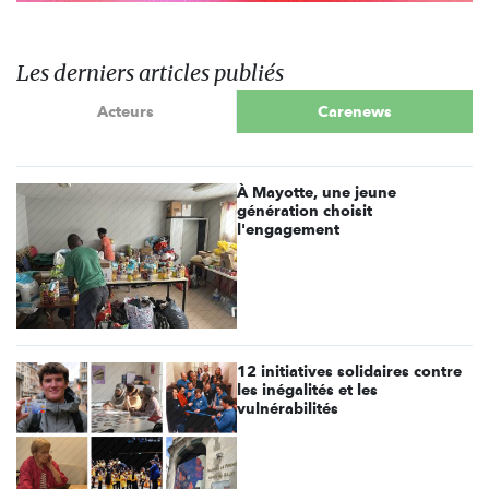
Les derniers articles publiés
Acteurs
Carenews
À Mayotte, une jeune
génération choisit
l'engagement
12 initiatives solidaires contre
les inégalités et les
vulnérabilités