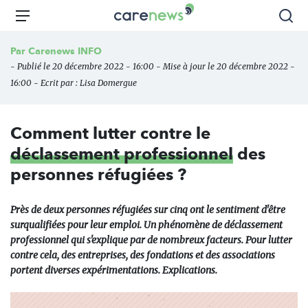
Aller
Carenews,
Menu
Rec
au
Le
contenu
média
Par
Carenews INFO
principal
des
- Publié le 20 décembre 2022 - 16:00 - Mise à jour le 20 décembre 2022 -
acteurs
16:00 - Ecrit par :
Lisa Domergue
de
l'engagement
Comment lutter contre le
déclassement professionnel
des
personnes réfugiées ?
Près de deux personnes réfugiées sur cinq ont le sentiment d'être
surqualifiées pour leur emploi. Un phénomène de déclassement
professionnel qui s'explique par de nombreux facteurs. Pour lutter
contre cela, des entreprises, des fondations et des associations
portent diverses expérimentations. Explications.