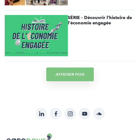
SÉRIE - Découvrir l'histoire de
l'économie engagée
AFFICHER PLUS
LinkedIn
Facebook
Instagram
YouTube
Soundcloud
Suivez-
nous
Carenews,