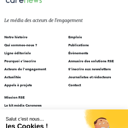
sur:
Le
média
des
Le média
des acteurs
de l'engagement
acteurs
de
Notre histoire
Emplois
l'engagement
Qui sommes-nous ?
Publications
Ligne éditoriale
Évènements
Pourquoi s'inscrire
Annuaire des solutions RSE
Acteurs de l'engagement
S'inscrire aux newsletters
Actualités
Journalistes et rédacteurs
Appels à projets
Contact
Mission RSE
Le kit média Carenews
Groupe AEF
Salut c'est nous...
AEF info
les Cookies !