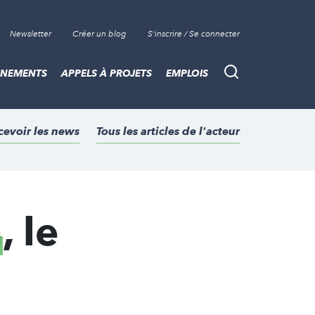
Newsletter
Créer un blog
S'inscrire / Se connecter
ÈNEMENTS
APPELS À PROJETS
EMPLOIS
Recherche
cevoir les news
Tous les articles de l'acteur
n
, le