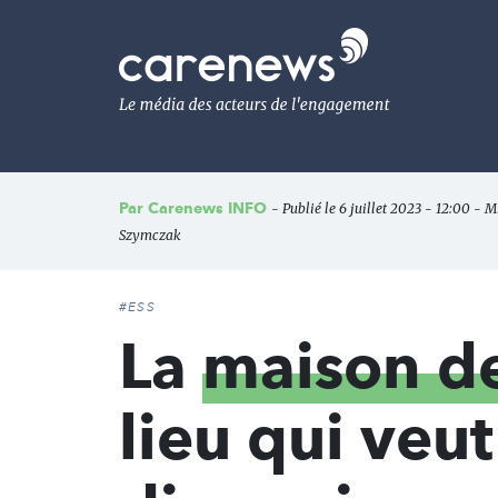
Aller
au
Carenews,
contenu
Le
principal
média
des
acteurs
de
l'engagement
Par
Carenews INFO
- Publié le 6 juillet 2023 - 12:00 - M
Szymczak
#ESS
La
maison de
lieu qui veu