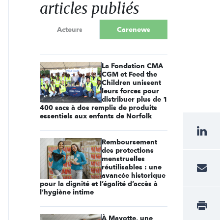
articles publiés
Acteurs
Carenews
La Fondation CMA
CGM et Feed the
Children unissent
leurs forces pour
distribuer plus de 1
400 sacs à dos remplis de produits
essentiels aux enfants de Norfolk
Remboursement
des protections
menstruelles
réutilisables : une
avancée historique
pour la dignité et l’égalité d’accès à
l’hygiène intime
À Mayotte, une