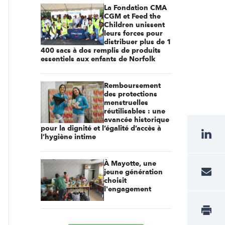
La Fondation CMA
CGM et Feed the
Children unissent
leurs forces pour
distribuer plus de 1
400 sacs à dos remplis de produits
essentiels aux enfants de Norfolk
Remboursement
des protections
menstruelles
réutilisables : une
avancée historique
pour la dignité et l’égalité d’accès à
l’hygiène intime
À Mayotte, une
jeune génération
choisit
l'engagement