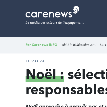
Aller
au
Carenews,
contenu
Le
principal
média
des
acteurs
de
l'engagement
Par
Carenews INFO
- Publié le 16 décembre 2021 - 10:15
#SHOPPING
Noël :
sélect
responsables