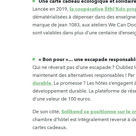
Une carte cadeau écologique et solidair
Lancée en 2019,
la coopérative Éthi’Kdo pr
dématérialisées à dépenser dans des enseignes
marque de jean 1083, aux ateliers We Can Doo
sont valables dans plus d’une centaine d’ensei
«
Bon pour
»
... une escapade responsabl
Qui ne rêverait pas d’une escapade ? Oubliez le
maintenant des alternatives responsables ! Pa
durable
. La promesse ? Les hôtes s’engagent 
développement durable. La plateforme de rés
d’une valeur de 100 euros.
De son côté,
Solikend se positionne sur le c
chambre d’hôtel est intégralement reversé à d
cartes cadeaux.