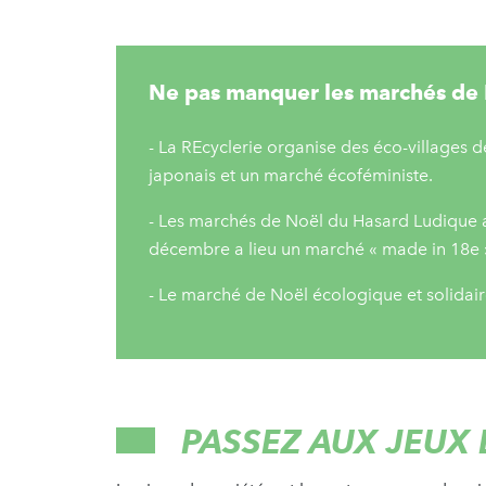
Ne pas manquer les marchés de N
- La REcyclerie organise des éco-villages 
japonais et un marché écoféministe.
- Les marchés de Noël du Hasard Ludique
décembre a lieu un marché « made in 18e 
- Le marché de Noël écologique et solidai
PASSEZ AUX JEUX 