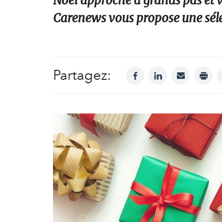
Noël approche à grands pas et v
Carenews vous propose une séle
Partagez:
facebook
linkedin
mail
print