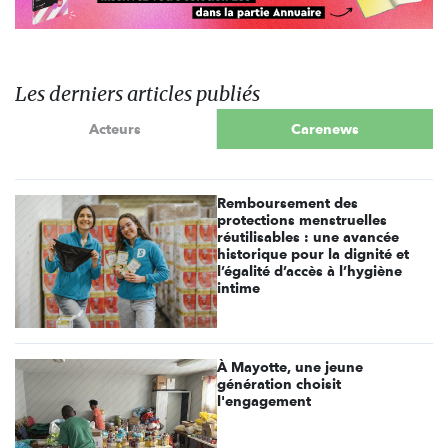
Les derniers articles publiés
Acteurs
Carenews
Remboursement des
protections menstruelles
réutilisables : une avancée
historique pour la dignité et
l’égalité d’accès à l’hygiène
intime
À Mayotte, une jeune
génération choisit
l'engagement