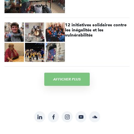
12 initiatives solidaires contre
les inégalités et les
vulnérabilités
AFFICHER PLUS
LinkedIn
Facebook
Instagram
YouTube
Soundcloud
Suivez-
nous