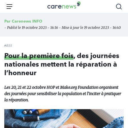
Aller
Carenews,
Menu
Rec
au
Le
contenu
média
Par
Carenews INFO
principal
des
- Publié le 19 octobre 2023 - 16:16 - Mise à jour le 19 octobre 2023 - 16:40
acteurs
de
l'engagement
#ESS
Pour la première fois
, des journées
nationales mettent la réparation à
l’honneur
Les 20, 21 et 22 octobre HOP et Make.org Foundation organisent
des journées pour sensibiliser la population et l’inciter à pratiquer
la réparation.