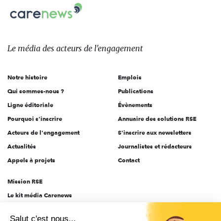
Carenews,
sur:
Le
média
des
Le média
des acteurs
de l'engagement
acteurs
de
Notre histoire
Emplois
l'engagement
Qui sommes-nous ?
Publications
Ligne éditoriale
Évènements
Pourquoi s'inscrire
Annuaire des solutions RSE
Acteurs de l'engagement
S'inscrire aux newsletters
Actualités
Journalistes et rédacteurs
Appels à projets
Contact
Mission RSE
Le kit média Carenews
Groupe AEF
Salut c'est nous...