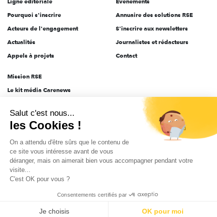
Ligne éditoriale
Évènements
Pourquoi s'inscrire
Annuaire des solutions RSE
Acteurs de l'engagement
S'inscrire aux newsletters
Actualités
Journalistes et rédacteurs
Appels à projets
Contact
Mission RSE
Le kit média Carenews
Groupe AEF
Salut c'est nous...
AEF info
les Cookies !
Novethic
On a attendu d'être sûrs que le contenu de
PRODURABLE
ce site vous intéresse avant de vous
Inclusiv Day
déranger, mais on aimerait bien vous accompagner pendant votre
visite...
C'est OK pour vous ?
CGV
Données personnelles
Mentions légales
2025-2026 Tout droits réservés
Consentements certifiés par
Je choisis
OK pour moi