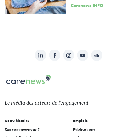
Carenews INFO
LinkedIn
Facebook
Instagram
YouTube
Soundcloud
Suivez-
nous
Carenews,
sur:
Le
média
des
Le média
des acteurs
de l'engagement
acteurs
de
Notre histoire
Emplois
l'engagement
Qui sommes-nous ?
Publications