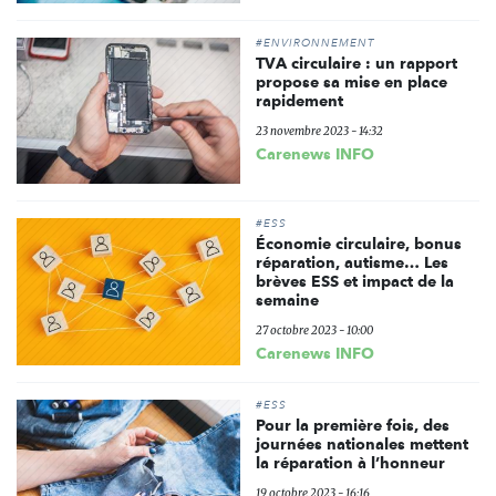
#ENVIRONNEMENT
TVA circulaire : un rapport
propose sa mise en place
rapidement
23 novembre 2023 - 14:32
Carenews INFO
#ESS
Économie circulaire, bonus
réparation, autisme… Les
brèves ESS et impact de la
semaine
27 octobre 2023 - 10:00
Carenews INFO
#ESS
Pour la première fois, des
journées nationales mettent
la réparation à l’honneur
19 octobre 2023 - 16:16