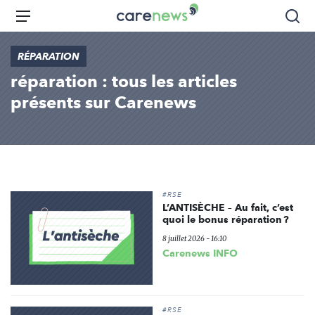
Aller
Carenews,
Menu
Rec
au
Le
contenu
média
RÉPARATION
principal
des
réparation : tous les articles
acteurs
de
présents sur Carenews
l'engagement
#RSE
L’ANTISÈCHE – Au fait, c’est
quoi le bonus réparation ?
8 juillet 2026 - 16:10
Carenews INFO
#RSE