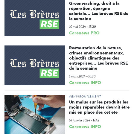
Greenwashing, droit à la
réparation, épargne
salariale… Les brèves RSE de
la semaine
10 mai 2024 - 15:20
Carenews PRO
Restauration de la nature,
crimes environnementaux,
objectifs climatiques des
entreprises… Les brèves RSE
de la semaine
1 mars 2024 - 10:20
Carenews INFO
#ENVIRONNEMENT
Un malus sur les produits les
moins réparables devrait être
mis en place dès cet été
16 janvier 2024 - 17:42
Carenews INFO