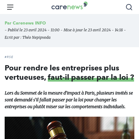
Aller
Carenews,
Menu
Rec
au
Le
contenu
média
Par
Carenews INFO
principal
des
- Publié le 23 avril 2024 - 11:00 - Mise à jour le 23 avril 2024 - 14:18 -
acteurs
Ecrit par :
Théo Nepipvoda
de
l'engagement
#RSE
Pour rendre les entreprises plus
vertueuses,
faut-il passer par la loi ?
Lors du Sommet de la mesure d’impact à Paris, plusieurs invités se
sont demandé s’il fallait passer par la loi pour changer les
entreprises ou plutôt miser sur les comportements individuels.