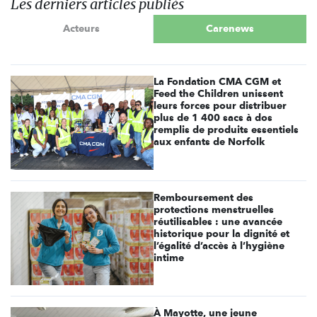
Les derniers articles publiés
Acteurs
Carenews
La Fondation CMA CGM et
Feed the Children unissent
leurs forces pour distribuer
plus de 1 400 sacs à dos
remplis de produits essentiels
aux enfants de Norfolk
Remboursement des
protections menstruelles
réutilisables : une avancée
historique pour la dignité et
l’égalité d’accès à l’hygiène
intime
À Mayotte, une jeune